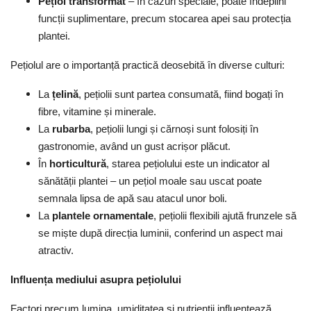
Pețiol transformat
– în cazuri speciale, poate îndeplini
funcții suplimentare, precum stocarea apei sau protecția
plantei.
Pețiolul are o importanță practică deosebită în diverse culturi:
La
țelină
, pețiolii sunt partea consumată, fiind bogați în
fibre, vitamine și minerale.
La
rubarba
, pețiolii lungi și cărnoși sunt folosiți în
gastronomie, având un gust acrișor plăcut.
În
horticultură
, starea pețiolului este un indicator al
sănătății plantei – un pețiol moale sau uscat poate
semnala lipsa de apă sau atacul unor boli.
La
plantele ornamentale
, pețiolii flexibili ajută frunzele să
se miște după direcția luminii, conferind un aspect mai
atractiv.
Influența mediului asupra pețiolului
Factori precum lumina, umiditatea și nutrienții influențează