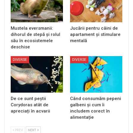
Mustela eversmanii:
Jucării pentru câini de
dihorul de stepă și rolul
apartament și stimulare
său în ecosistemele
mentală
deschise
DIVERSE
DIVERSE
De ce sunt peștii
Când consumăm pepeni
Corydoras atât de
galbeni și cum îi
apreciați în acvarii
includem corect în
alimentație
PREV
NEXT