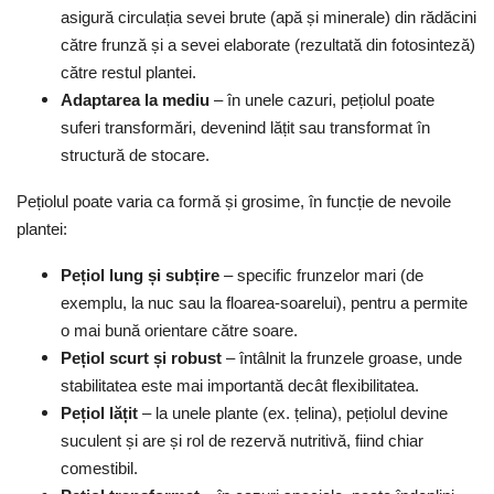
asigură circulația sevei brute (apă și minerale) din rădăcini
către frunză și a sevei elaborate (rezultată din fotosinteză)
către restul plantei.
Adaptarea la mediu
– în unele cazuri, pețiolul poate
suferi transformări, devenind lățit sau transformat în
structură de stocare.
Pețiolul poate varia ca formă și grosime, în funcție de nevoile
plantei:
Pețiol lung și subțire
– specific frunzelor mari (de
exemplu, la nuc sau la floarea-soarelui), pentru a permite
o mai bună orientare către soare.
Pețiol scurt și robust
– întâlnit la frunzele groase, unde
stabilitatea este mai importantă decât flexibilitatea.
Pețiol lățit
– la unele plante (ex. țelina), pețiolul devine
suculent și are și rol de rezervă nutritivă, fiind chiar
comestibil.