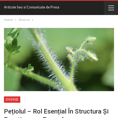
Articole Seo si Comunicate de Presa
Home
Diverse
DIVERSE
Pețiolul – Rol Esențial În Structura Și