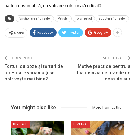
parte consumabilă, cu valoare nutrițională ridicată.
funcționarea frunzelor
Pețiolul
roluri pețiol
structura frunzelor
Share
Facebook
Twitter
Google+
PREV POST
NEXT POST
Torturi cu poze și torturi de
Motive practice pentru a
lux – care variantă ți se
lua decizia de a vinde un
potrivește mai bine?
ceas de aur
You might also like
More from author
DIVERSE
DIVERSE