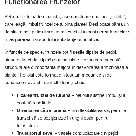
Funcționarea Frunzelor
Pețiolul
este partea îngustă, asemănătoare unui mic „codițe”,
care leagă limbul frunzei de tulpina plantei. Deși poate părea un
detaliu minor, pețiolul are un rol esențial în susținerea frunzelor și
în asigurarea transportului substanțelor nutritive.
În funcție de specie, frunzele pot fi sesile (lipsite de pețiol,
atașate direct de tulpină) sau pețiolate, caz în care această
structură are o importanță majoră în dezvoltarea armonioasă a
plantei. Pețiolul este format din țesuturi mecanice și de
conducere, având mai multe funcții cheie:
Fixarea frunzei de tulpină
– pețiolul susține limbul și îi
conferă stabilitate.
Orientarea către lumină
– prin flexibilitatea sa, permite
frunzei să se poziționeze în unghi optim pentru
fotosinteză.
Transportul sevei
– vasele conducătoare din pețiol