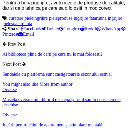
Pentru o buna ingrijire, aveti nevoie de produse de calitate,
dar si de o tehnica pe care sa o folositi in mod corect.
curatare piele
ingrijire piele
produse ingrijire fata
rutina ingrijire
piele
spalare fata
Share
Facebook
Twitter
Google+
ReddIt
WhatsApp
Pinterest
Email
Prev Post
Ai biblioteca plina de carti pe care nu le mai folosesti?
Next Post
Sandalele cu platforma sunt castigatoarele sezonului estival
You might also like
More from author
Diverse
Mustela eversmanii: dihorul de stepă și rolul său în ecosistemele
deschise
Diverse
Jucării pentru câini de apartament și stimulare mentală