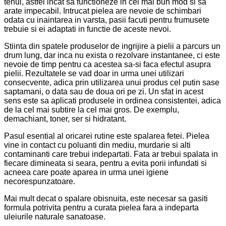
tenul, astfel incat sa functioneze in cel mai bun mod si sa
arate impecabil.
Intrucat pielea are nevoie de schimbari
odata cu inaintarea in varsta, pasii facuti pentru frumusete
trebuie si ei adaptati in functie de aceste nevoi.
Stiinta din spatele produselor de ingrijire a pielii a parcurs un
drum lung, dar inca nu exista o rezolvare instantanee, ci este
nevoie de timp pentru ca acestea sa-si faca efectul asupra
pielii. Rezultatele se vad doar in urma unei utilizari
consecvente, adica prin utilizarea unui produs cel putin sase
saptamani, o data sau de doua ori pe zi.
Un sfat in acest
sens este sa aplicati produsele in ordinea consistentei, adica
de la cel mai subtire la cel mai gros. De exemplu,
demachiant, toner, ser si hidratant.
Pasul esential al oricarei rutine este spalarea fetei. Pielea
vine in contact cu poluanti din mediu, murdarie si alti
contaminanti care trebui indepartati. Fata ar trebui spalata in
fiecare dimineata si seara, pentru a evita porii infundati si
acneea care poate aparea in urma unei igiene
necorespunzatoare.
Mai mult decat o spalare obisnuita, este necesar sa gasiti
formula potrivita pentru a curata pielea fara a indeparta
uleiurile naturale sanatoase.