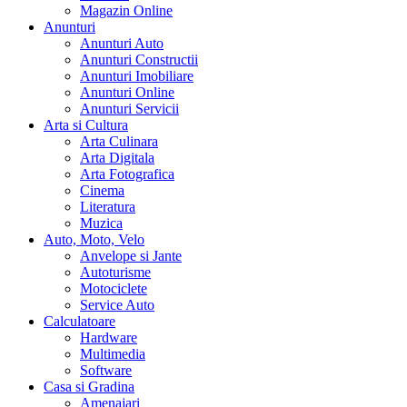
Magazin Online
Anunturi
Anunturi Auto
Anunturi Constructii
Anunturi Imobiliare
Anunturi Online
Anunturi Servicii
Arta si Cultura
Arta Culinara
Arta Digitala
Arta Fotografica
Cinema
Literatura
Muzica
Auto, Moto, Velo
Anvelope si Jante
Autoturisme
Motociclete
Service Auto
Calculatoare
Hardware
Multimedia
Software
Casa si Gradina
Amenajari