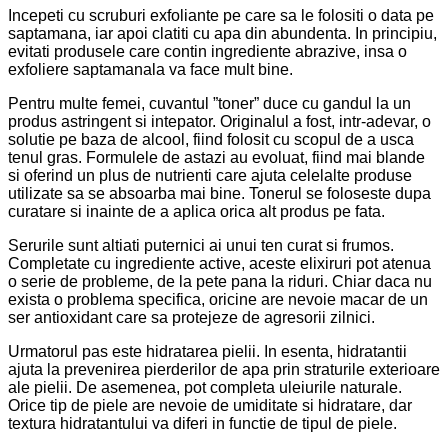
Incepeti cu scruburi exfoliante pe care sa le folositi o data pe
saptamana, iar apoi clatiti cu apa din abundenta. In principiu,
evitati produsele care contin ingrediente abrazive, insa o
exfoliere saptamanala va face mult bine.
Pentru multe femei, cuvantul ”toner” duce cu gandul la un
produs astringent si intepator. Originalul a fost, intr-adevar, o
solutie pe baza de alcool, fiind folosit cu scopul de a usca
tenul gras. Formulele de astazi au evoluat, fiind mai blande
si oferind un plus de nutrienti care ajuta celelalte produse
utilizate sa se absoarba mai bine. Tonerul se foloseste dupa
curatare si inainte de a aplica orica alt produs pe fata.
Serurile sunt altiati puternici ai unui ten curat si frumos.
Completate cu ingrediente active, aceste elixiruri pot atenua
o serie de probleme, de la pete pana la riduri. Chiar daca nu
exista o problema specifica, oricine are nevoie macar de un
ser antioxidant care sa protejeze de agresorii zilnici.
Urmatorul pas este hidratarea pielii. In esenta, hidratantii
ajuta la prevenirea pierderilor de apa prin straturile exterioare
ale pielii. De asemenea, pot completa uleiurile naturale.
Orice tip de piele are nevoie de umiditate si hidratare, dar
textura hidratantului va diferi in functie de tipul de piele.