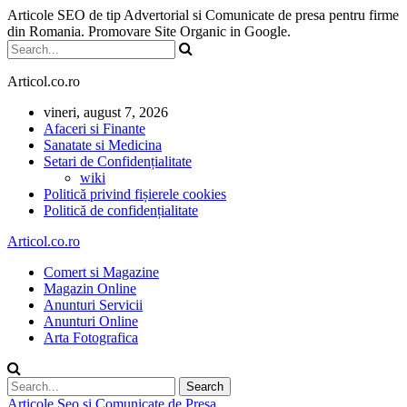
Articole SEO de tip Advertorial si Comunicate de presa pentru firme
din Romania. Promovare Site Organic in Google.
Articol.co.ro
vineri, august 7, 2026
Afaceri si Finante
Sanatate si Medicina
Setari de Confidențialitate
wiki
Politică privind fișierele cookies
Politică de confidențialitate
Articol.co.ro
Comert si Magazine
Magazin Online
Anunturi Servicii
Anunturi Online
Arta Fotografica
Articole Seo si Comunicate de Presa