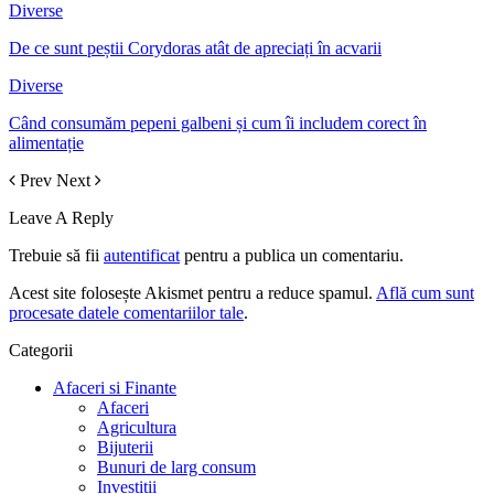
Diverse
De ce sunt peștii Corydoras atât de apreciați în acvarii
Diverse
Când consumăm pepeni galbeni și cum îi includem corect în
alimentație
Prev
Next
Leave A Reply
Trebuie să fii
autentificat
pentru a publica un comentariu.
Acest site folosește Akismet pentru a reduce spamul.
Află cum sunt
procesate datele comentariilor tale
.
Categorii
Afaceri si Finante
Afaceri
Agricultura
Bijuterii
Bunuri de larg consum
Investitii