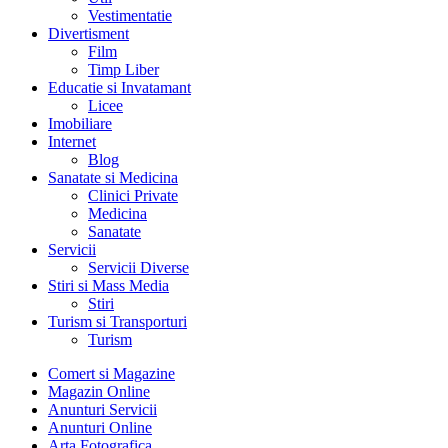
Vestimentatie
Divertisment
Film
Timp Liber
Educatie si Invatamant
Licee
Imobiliare
Internet
Blog
Sanatate si Medicina
Clinici Private
Medicina
Sanatate
Servicii
Servicii Diverse
Stiri si Mass Media
Stiri
Turism si Transporturi
Turism
Comert si Magazine
Magazin Online
Anunturi Servicii
Anunturi Online
Arta Fotografica