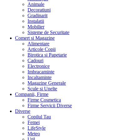
Animale
Decoratiuni
Gradinarit
Instalatii
Mobilier
Sisteme de Securitate
Comert si Magazine
Alimentare
Articole Copii
Birotica si Papetarie
Cadouri
Electronice
Imbracaminte
Incaltaminte
Magazine Generale
Scule si Unelte
Companii, Firme
Firme Cosmetica
Firme Servicii Diverse
Diverse
Copilul Tau
Femei
LifeStyle
Meteo
Util