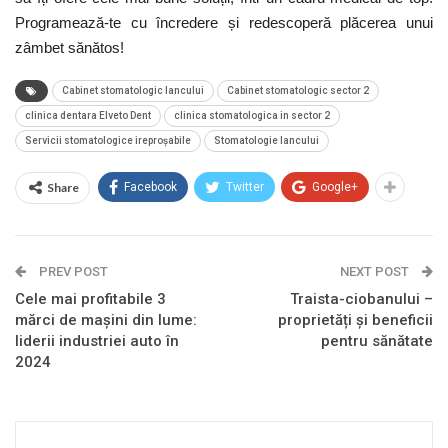
Programează-te cu încredere și redescoperă plăcerea unui
zâmbet sănătos!
Cabinet stomatologic Iancului
Cabinet stomatologic sector 2
clinica dentara Elveto Dent
clinica stomatologica in sector 2
Servicii stomatologice ireproșabile
Stomatologie Iancului
Share
Facebook
Twitter
Google+
PREV POST
NEXT POST
Cele mai profitabile 3
Traista-ciobanului –
mărci de mașini din lume:
proprietăți și beneficii
liderii industriei auto în
pentru sănătate
2024