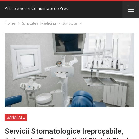
Articole Seo si Comunicate de Presa
Home
Sanatate si Medicina
Sanatate
SANATATE
Servicii Stomatologice Ireproșabile,