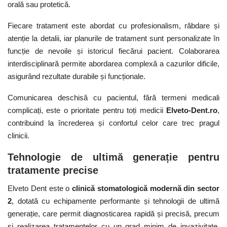
orală sau protetică.
Fiecare tratament este abordat cu profesionalism, răbdare și
atenție la detalii, iar planurile de tratament sunt personalizate în
funcție de nevoile și istoricul fiecărui pacient. Colaborarea
interdisciplinară permite abordarea complexă a cazurilor dificile,
asigurând rezultate durabile și funcționale.
Comunicarea deschisă cu pacientul, fără termeni medicali
complicați, este o prioritate pentru toți medicii
Elveto-Dent.ro
,
contribuind la încrederea și confortul celor care trec pragul
clinicii.
Tehnologie de ultimă generație pentru
tratamente precise
Elveto Dent este o
clinică stomatologică modernă din sector
2
, dotată cu echipamente performante și tehnologii de ultimă
generație, care permit diagnosticarea rapidă și precisă, precum
și realizarea tratamentelor cu un grad minim de invazivitate.