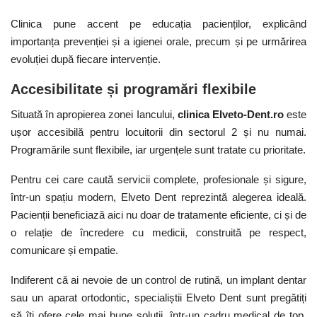
Clinica pune accent pe educația pacienților, explicând
importanța prevenției și a igienei orale, precum și pe urmărirea
evoluției după fiecare intervenție.
Accesibilitate și programări flexibile
Situată în apropierea zonei Iancului,
clinica
Elveto-Dent.ro
este
ușor accesibilă pentru locuitorii din sectorul 2 și nu numai.
Programările sunt flexibile, iar urgențele sunt tratate cu prioritate.
Pentru cei care caută servicii complete, profesionale și sigure,
într-un spațiu modern, Elveto Dent reprezintă alegerea ideală.
Pacienții beneficiază aici nu doar de tratamente eficiente, ci și de
o relație de încredere cu medicii, construită pe respect,
comunicare și empatie.
Indiferent că ai nevoie de un control de rutină, un implant dentar
sau un aparat ortodontic, specialiștii Elveto Dent sunt pregătiți
să îți ofere cele mai bune soluții, într-un cadru medical de top.