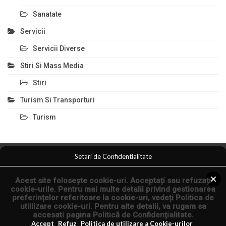
Sanatate
Servicii
Servicii Diverse
Stiri Si Mass Media
Stiri
Turism Si Transporturi
Turism
Setari de Confidentialitate
Comert Si Magazine
Magazin Online
Anunturi Servicii
Acest site folosește cookie-uri. Acceptați sau refuzați
Anunturi Online
Arta Fotografica
cookie-urile. Pentru mai multe detalii privind gestionarea
preferințelor referitoare la cookie-uri, vedeți
Politica de
utillizare cookie-uri
. Pentru alte detalii, va rugam sa
© 2026 - Articole Seo si Comunicate de Presa.
accesati pagina
Politică de Confidențialitate
.
Articol.co.ro
Accept
Refuz
Politica de utilizare a Cookie-urilor