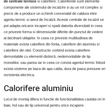
de centrale termice
si calorifere. Caloriferele sunt elemente
componente ale sistemului de incalzire si au un rol complex si
precis de a produce un schimb convenabil de caldura intre
agentu termic si aerul de încalzit. Aceste centrale de incalzit se
pot adapta oricaror incaperi si spatii datorita diversitatii in ceea
ce priveste forma si dimensiunile diferite din punctul de vedere
al declinarii utilajelor. In ceea ce priveste multitudinea de
materiale exista calorifere din fonta, calorifere din aluminiu si
calorifere din otel. Constructiv vorbind exista calorifere
demontabile cu elementi distincti, nedemontabile de tip
monobloc sau panou iar in ceea ce consta agentul termic folosit
exista sisteme pe baza de apa calda, dura de joasa presiune ori
rezistenta electrica.
Calorifere aluminiu
Locul de montaj difera in functie de functionalitatea cautata ori in
baie, hol sau de tip universal pentru orice incapere.