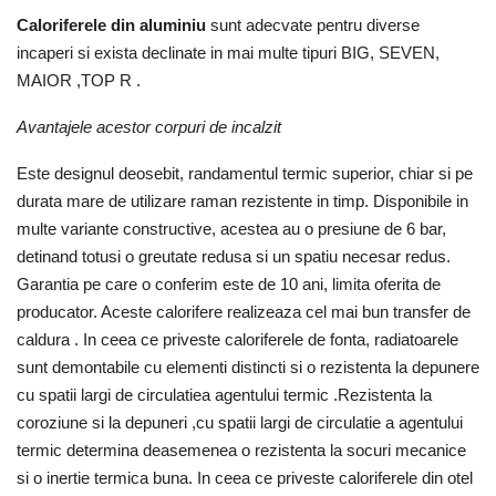
Caloriferele din aluminiu
sunt adecvate pentru diverse
incaperi si exista declinate in mai multe tipuri BIG, SEVEN,
MAIOR ,TOP R .
Avantajele acestor corpuri de incalzit
Este designul deosebit, randamentul termic superior, chiar si pe
durata mare de utilizare raman rezistente in timp. Disponibile in
multe variante constructive, acestea au o presiune de 6 bar,
detinand totusi o greutate redusa si un spatiu necesar redus.
Garantia pe care o conferim este de 10 ani, limita oferita de
producator. Aceste calorifere realizeaza cel mai bun transfer de
caldura . In ceea ce priveste caloriferele de fonta, radiatoarele
sunt demontabile cu elementi distincti si o rezistenta la depunere
cu spatii largi de circulatiea agentului termic .Rezistenta la
coroziune si la depuneri ,cu spatii largi de circulatie a agentului
termic determina deasemenea o rezistenta la socuri mecanice
si o inertie termica buna. In ceea ce priveste caloriferele din otel