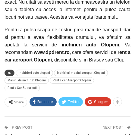
exact. Nu uitati sa aveti mereu la dumneavoastra un telefon
sau o tableta cu acces la internet, pentru a putea cauta
locuri noi sau trasee. Acestea va vor ajuta foarte mult.
Pentru a putea scapa de costuri prea mari de transport, dar
si pentru a avea flexibilitatea drumului, va sfatuim sa
apelati la servicii de
inchirieri auto Otopeni
. Va
recomandam
www.dpdrent.ro
, care ofera servicii de
rent a
car aeroport Otopeni
, disponibile si in Brasov sau Cluj.
inchirieri auto otopeni
Inchirieri masini aeroport Otopeni
Masini de inchiriat Otopeni
Rent a car Aeroport Otopeni
Rent a Car Bucuresti
Share
Facebook
Twitter
Google+
PREV POST
NEXT POST