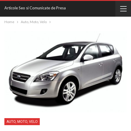
Articole Seo si Comunicate de Presa
Home
Auto, Moto, Velo
AUTO, MOTO, VELO