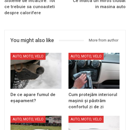
Sisteme de incalzire. Tot
Ce indica un miros ciudat
ce trebuie sa cunoasteti
in masina auto
despre calorifere
You might also like
More from author
AUTO, MOTO, VELO
AUTO, MOTO, VELO
De ce apare fumul de
Cum protejăm interiorul
eșapament?
mașinii și păstrăm
confortul zi de zi
AUTO, MOTO, VELO
AUTO, MOTO, VELO