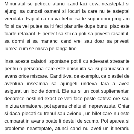
Minunatul se petrece atunci cand faci ceva neasteptat si
ajungi sa cunosti oameni si locuri la care nu te asteptai
vreodata. Faptul ca nu va trebui sa te supui unui program
fix si ca vei putea sa iti faci planurile dupa bunul plac este
foarte relaxant. E perfect sa stii ca poti sa privesti rasaritul,
sa dormi si sa mananci cand vrei sau doar sa privesti
lumea cum se misca pe langa tine.
Insa aceste calatorii spontane pot fi cu adevarat stresante
pentru o persoana care este obisnuita sa isi planuiasca in
avans orice miscare. Ganditi-va, de exemplu, ca o astfel de
aventura inseamna sa ajungeti undeva fara a avea
asigurat un loc de dormit. Ele au si un cost supliementar,
deoarece nestiind exact ce veti face peste cateva ore sau
in ziua urmatoare, pot aparea cheltuieli neprevazute. Chiar
si daca plecati cu trenul sau avionul, un bilet care nu este
cumparat in avans poate fi destul de scump. Pot aparea si
probleme neasteptate, atunci cand nu aveti un itinerariu