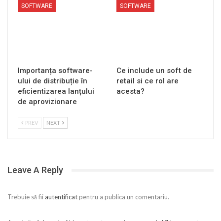
SOFTWARE
SOFTWARE
Importanța software-
Ce include un soft de
ului de distribuție în
retail si ce rol are
eficientizarea lanțului
acesta?
de aprovizionare
PREV
NEXT
Leave A Reply
Trebuie să fii
autentificat
pentru a publica un comentariu.