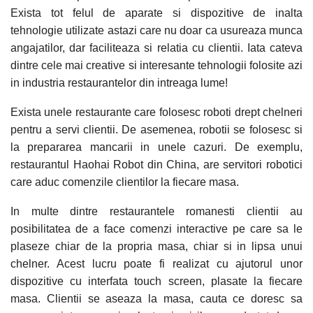
Exista tot felul de aparate si dispozitive de inalta
tehnologie utilizate astazi care nu doar ca usureaza munca
angajatilor, dar faciliteaza si relatia cu clientii. Iata cateva
dintre cele mai creative si interesante tehnologii folosite azi
in industria restaurantelor din intreaga lume!
Exista unele restaurante care folosesc roboti drept chelneri
pentru a servi clientii. De asemenea, robotii se folosesc si
la prepararea mancarii in unele cazuri. De exemplu,
restaurantul Haohai Robot din China, are servitori robotici
care aduc comenzile clientilor la fiecare masa.
In multe dintre restaurantele romanesti clientii au
posibilitatea de a face comenzi interactive pe care sa le
plaseze chiar de la propria masa, chiar si in lipsa unui
chelner. Acest lucru poate fi realizat cu ajutorul unor
dispozitive cu interfata touch screen, plasate la fiecare
masa. Clientii se aseaza la masa, cauta ce doresc sa