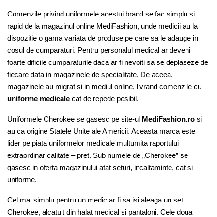
Comenzile privind uniformele acestui brand se fac simplu si
rapid de la magazinul online Medi
F
ashion, unde medicii au la
dispozitie o gama variata de produse pe care sa le adauge in
cosul de cumparaturi. Pentru personalul medical ar deveni
foarte dificile cumparaturile daca ar fi nevoiti sa se deplaseze de
fiecare data in magazinele de specialitate. De aceea,
magazinele au migrat si in mediul online, livrand comenzile cu
uniforme medicale
cat de repede posibil.
Uniformele Cherokee se gasesc pe site-ul
MediFashion.ro
si
au ca origine Statele Unite ale Americii. Aceasta marca este
lider pe piata uniformelor medicale multumita raportului
extraordinar calitate – pret. Sub numele de „Cherokee” se
gasesc in oferta magazinului atat seturi, incaltaminte, cat si
uniforme.
Cel mai simplu pentru un medic ar fi sa isi aleaga un set
Cherokee, alcatuit din halat medical si pantaloni. Cele doua