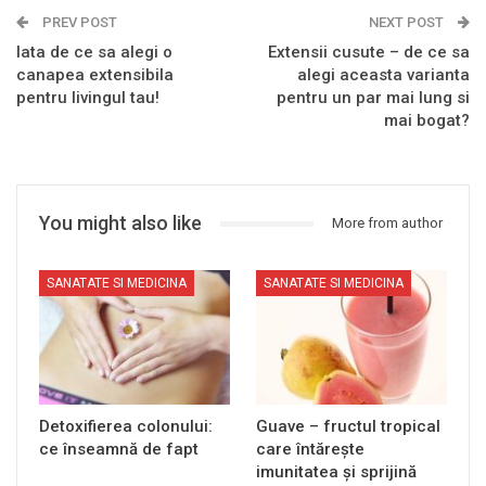
PREV POST
NEXT POST
Iata de ce sa alegi o
Extensii cusute – de ce sa
canapea extensibila
alegi aceasta varianta
pentru livingul tau!
pentru un par mai lung si
mai bogat?
You might also like
More from author
SANATATE SI MEDICINA
SANATATE SI MEDICINA
Detoxifierea colonului:
Guave – fructul tropical
ce înseamnă de fapt
care întărește
imunitatea și sprijină