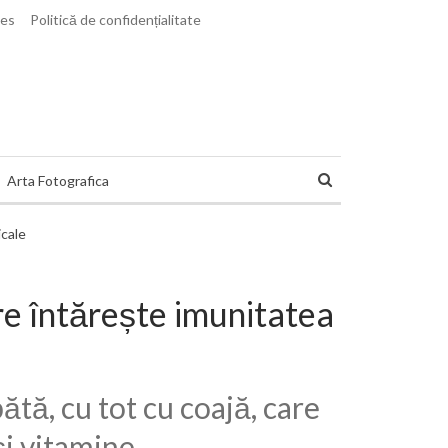
ies
Politică de confidențialitate
Arta Fotografica
re întărește imunitatea
tă, cu tot cu coajă, care
și vitamine