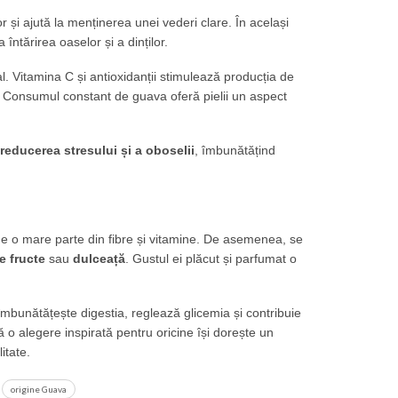
r și ajută la menținerea unei vederi clare. În același
 întărirea oaselor și a dinților.
. Vitamina C și antioxidanții stimulează producția de
or. Consumul constant de guava oferă pielii un aspect
reducerea stresului și a oboselii
, îmbunătățind
ine o mare parte din fibre și vitamine. De asemenea, se
e fructe
sau
dulceață
. Gustul ei plăcut și parfumat o
 îmbunătățește digestia, reglează glicemia și contribuie
tă o alegere inspirată pentru oricine își dorește un
itate.
origine Guava