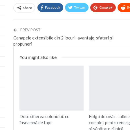
Facebook
Twitter
Google+
R
Share
PREV POST
Canapele extensibile din 2 locuri: avantaje, sfaturi și
propuneri
You might also like
Detoxifierea colonului: ce
Fulgii de ovăz – alime
înseamnă de fapt
complet pentru energi
și sănătate zilnică