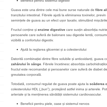
Beneficii pentru sistemul digestiv
Guava este una dintre cele mai bune surse naturale de
fibre a
tranzitului intestinal. Fibrele ajută la eliminarea toxinelor, previ
semințele de guava au un efect ușor laxativ, stimulând mișcările
Fructul conține și
enzime digestive
care susțin absorbția nutrien
persoanele care suferă de balonare sau digestie lentă, consum
vizibilă a confortului digestiv.
Ajută la reglarea glicemiei și a colesterolului
Datorită combinației dintre fibre solubile și antioxidanți, guava c
zahărului în sânge
. Fibrele încetinesc absorbția carbohidrațil
fructul este recomandat și persoanelor care suferă de diabet de 
greutatea corporală.
Totodată, consumul regulat de guava poate ajuta la
scăderea c
colesterolului HDL („bun”), protejând astfel inima și arterele. Po
arteriale și la menținerea sănătății sistemului cardiovascular.
Beneficii pentru piele, oase și sistemul nervos