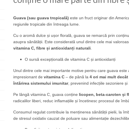
Guava (sau guava tropicală)
este un fruct originar din Americ
regiunile tropicale din întreaga lume.
Cu o aromă dulce și ușor florală, guava se remarcă prin conținutul
asupra sănătății. Este considerată unul dintre cele mai valoroase
vitamina C, fibre și antioxidanți naturali
.
O sursă excepțională de vitamina C și antioxidanți
Unul dintre cele mai importante motive pentru care guava este a
impresionant de
vitamina C
– de până la
4 ori mai mult decât
întărirea sistemului imunitar
, prevenind infecțiile sezoniere 
Pe lângă vitamina C, guava conține
licopen, beta-caroten și 
radicalilor liberi, reduc inflamațiile și încetinesc procesul de îmb
Consumul regulat contribuie la menținerea sănătății pielii, la îmb
de stresul oxidativ cauzat de poluare sau alimentație dezechilib