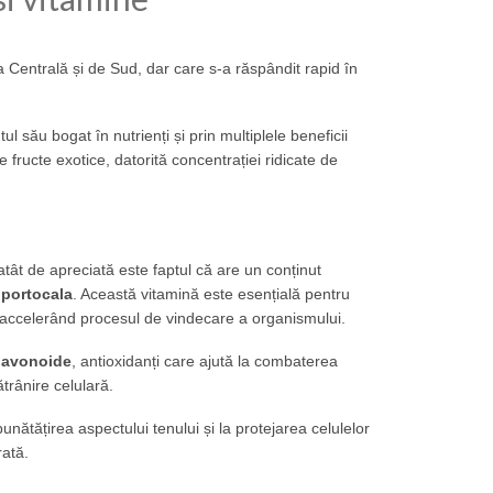
a Centrală și de Sud, dar care s-a răspândit rapid în
 său bogat în nutrienți și prin multiplele beneficii
 fructe exotice, datorită concentrației ridicate de
tât de apreciată este faptul că are un conținut
 portocala
. Această vitamină este esențială pentru
și accelerând procesul de vindecare a organismului.
flavonoide
, antioxidanți care ajută la combaterea
ătrânire celulară.
unătățirea aspectului tenului și la protejarea celulelor
rată.