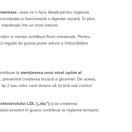
limentare
, ceea ce o face ideală pentru reglarea
n constipația și favorizează o digestie ușoară. În plus,
 intestinale într-un mod natural.
ților și mențin echilibrul florei intestinale. Pentru
ul regulat de guava poate aduce o îmbunătățire
ontribuie la
menținerea unui nivel optim al
or, prevenind creșterea bruscă a glicemiei. De aceea,
tip 2 sau celor care doresc să își țină sub control
olesterolului LDL („rău”)
și la creșterea
tasiul prezent în guava contribuie la reglarea tensiunii