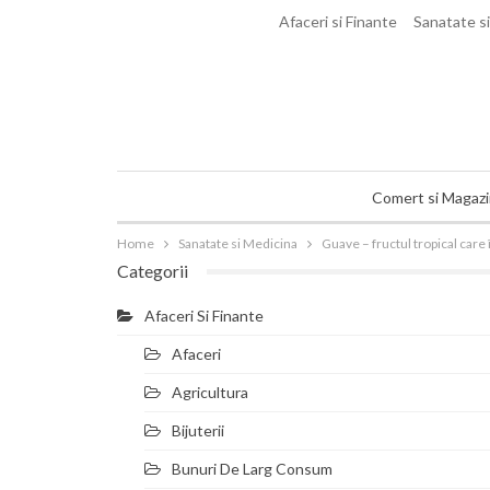
joi, august 6, 2026
Afaceri si Finante
Sanatate s
Comert si Magaz
Home
Sanatate si Medicina
Guave – fructul tropical care 
Categorii
Afaceri Si Finante
Afaceri
Agricultura
Bijuterii
Bunuri De Larg Consum