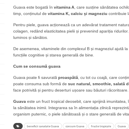
Guava este bogată în
vitamina A
, care susține sănătatea ochilo
timp, conținutul de
vitamina K, calciu și magneziu
contribuie la
Pentru piele, guava acționează ca un adevărat tratament natural
colagen, redând elasticitatea pielii și prevenind apariția riduril
luminos și sănătos.
De asemenea, vitaminele din complexul B și magneziul ajută la
funcțiile cognitive și starea generală de bine.
Cum se consumă guava
Guava poate fi savurată
proaspătă
, cu tot cu coajă, care conț
poate consuma sub formă de
suc natural, smoothie, salată d
face potrivită și pentru deserturi ușoare sau băuturi răcoritoare.
G
uava
este un fruct tropical deosebit, care sprijină imunitatea,
la sănătatea inimii. Integrarea sa în alimentația zilnică reprezin
organism puternic, o piele sănătoasă și o stare generală de vital
beneficii sanatate Guava
consum Guava
fructe tropicale
Guava