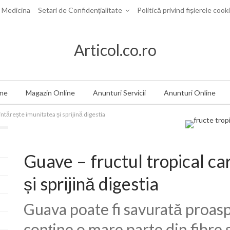
i Medicina
Setari de Confidențialitate
Politică privind fișierele cook
Articol.co.ro
ine
Magazin Online
Anunturi Servicii
Anunturi Online
întărește imunitatea și sprijină digestia
Guave – fructul tropical ca
și sprijină digestia
Guava poate fi savurată proaspă
conține o mare parte din fibre 