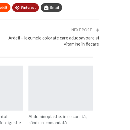
eddIt
Pinterest
Email
NEXT POST
Ardeii – legumele colorate care aduc savoare și
vitamine în fiecare
ntul
Abdominoplastie: în ce constă,
e, digestie
când e recomandată