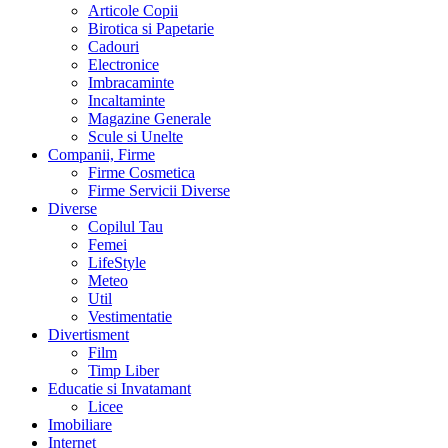
Articole Copii
Birotica si Papetarie
Cadouri
Electronice
Imbracaminte
Incaltaminte
Magazine Generale
Scule si Unelte
Companii, Firme
Firme Cosmetica
Firme Servicii Diverse
Diverse
Copilul Tau
Femei
LifeStyle
Meteo
Util
Vestimentatie
Divertisment
Film
Timp Liber
Educatie si Invatamant
Licee
Imobiliare
Internet