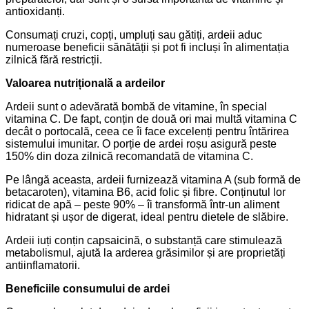
antioxidanți.
Consumați cruzi, copți, umpluți sau gătiți, ardeii aduc
numeroase beneficii sănătății și pot fi incluși în alimentația
zilnică fără restricții.
Valoarea nutrițională a ardeilor
Ardeii sunt o adevărată bombă de vitamine, în special
vitamina C. De fapt, conțin de două ori mai multă vitamina C
decât o portocală, ceea ce îi face excelenți pentru întărirea
sistemului imunitar. O porție de ardei roșu asigură peste
150% din doza zilnică recomandată de vitamina C.
Pe lângă aceasta, ardeii furnizează vitamina A (sub formă de
betacaroten), vitamina B6, acid folic și fibre. Conținutul lor
ridicat de apă – peste 90% – îi transformă într-un aliment
hidratant și ușor de digerat, ideal pentru dietele de slăbire.
Ardeii iuți conțin capsaicină, o substanță care stimulează
metabolismul, ajută la arderea grăsimilor și are proprietăți
antiinflamatorii.
Beneficiile consumului de ardei