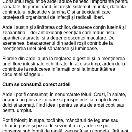
Consumul regulat de ardei aduce beneficii importante pentru
sănătate. În primul rând, întărește sistemul imunitar, datorită
conținutului ridicat de vitamina C și antioxidanți care
protejează organismul de infecții și radicali liberi.
Ardeii susțin și sănătatea ochilor, deoarece conțin luteină și
zeaxantină – doi antioxidanți esențiali care reduc riscul
apariției cataractei și a degenerescenței maculare. De
asemenea, betacarotenul din ardeii roșii contribuie la
menținerea unei pieli sănătoase și luminoase.
Fibrele din ardei ajută la reglarea digestiei și la menținerea
unei flore intestinale echilibrate. În același timp, ardeii dulci
contribuie la reducerea inflamațiilor și la îmbunătățirea
circulației sângelui.
Cum se consumă corect ardeii
Ardeii pot fi consumați în nenumărate feluri. Cruzi, în salate,
adaugă un plus de culoare și prospețime, iar copți devin
dulci și aromați, fiind ideali pentru salata de ardei copți sau
pentru umplut.
Pot fi folosiți în supe, tocănițe, mâncăruri de legume sau
chiar în paste și pizza. În sezonul rece, ardeii se pot
conserva sub formă de pastă, zacuscă sau congela, fără a-și