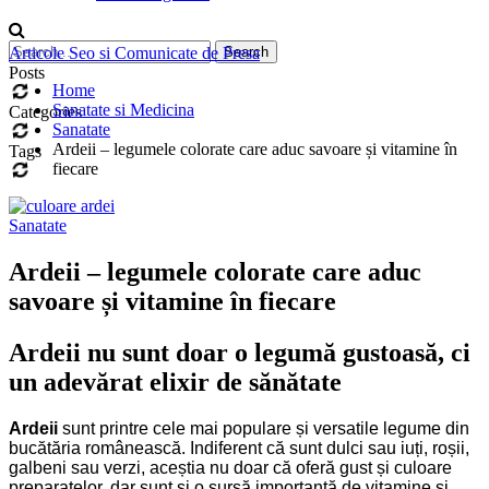
Articole Seo si Comunicate de Presa
Posts
Home
Sanatate si Medicina
Categories
Sanatate
Ardeii – legumele colorate care aduc savoare și vitamine în
Tags
fiecare
Sanatate
Ardeii – legumele colorate care aduc
savoare și vitamine în fiecare
Ardeii nu sunt doar o legumă gustoasă, ci
un adevărat elixir de sănătate
Ardeii
sunt printre cele mai populare și versatile legume din
bucătăria românească. Indiferent că sunt dulci sau iuți, roșii,
galbeni sau verzi, aceștia nu doar că oferă gust și culoare
preparatelor, dar sunt și o sursă importantă de vitamine și