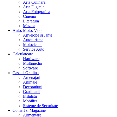
Arta Culinara
Arta Digitala
Arta Fotografica
Cinema
Literatura
Muzica
Auto, Moto, Velo
Anvelope si Jante
Autoturisme
Motociclete
Service Auto
Calculatoare
Hardware
Multimedia
Software
Casa si Gradina
Amenajari
Animale
Decoratiuni
Gradinarit
Instalatii
Mobilier
Sisteme de Securitate
Comert si Magazine
Alimentare