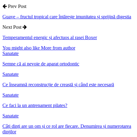
Prev Post
Guave – fructul tropical care întărește imunitatea și sprijină digestia
Next Post
Temperamentul energic și afectuos al rasei Boxer
You might also like
More from author
Sanatate
Semne că ai nevoie de aparat ortodontic
Sanatate
Ce înseamnă reconstrucție de creastă și când este necesară
Sanatate
Ce faci la un antrenament pilates?
Sanatate
Câți dinți are un om și ce rol are fiecare. Denumirea și numerotarea
dinților