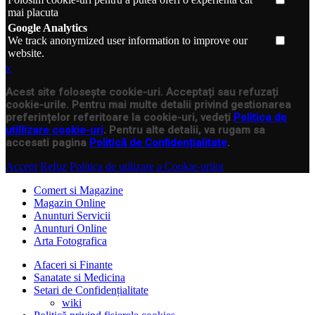
mai placuta
Google Analytics
We track anonymized user information to improve our
website.
x
Acest site folosește cookie-uri. Acceptați sau refuzați
cookie-urile. Pentru mai multe detalii privind gestionarea
preferințelor referitoare la cookie-uri, vedeți
Politica de
utillizare cookie-uri
. Pentru alte detalii, va rugam sa
accesati pagina
Politică de Confidențialitate
.
Accept
Refuz
Politica de utilizare a Cookie-urilor
Comert si Magazine
Magazin Online
Anunturi Servicii
Anunturi Online
Arta Fotografica
Afaceri si Finante
Sanatate si Medicina
Setari de Confidențialitate
wiki