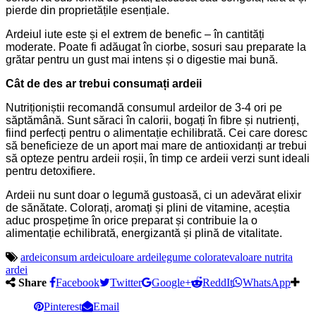
pierde din proprietățile esențiale.
Ardeiul iute este și el extrem de benefic – în cantități
moderate. Poate fi adăugat în ciorbe, sosuri sau preparate la
grătar pentru un gust mai intens și o digestie mai bună.
Cât de des ar trebui consumați ardeii
Nutriționiștii recomandă consumul ardeilor de 3-4 ori pe
săptămână. Sunt săraci în calorii, bogați în fibre și nutrienți,
fiind perfecți pentru o alimentație echilibrată. Cei care doresc
să beneficieze de un aport mai mare de antioxidanți ar trebui
să opteze pentru ardeii roșii, în timp ce ardeii verzi sunt ideali
pentru detoxifiere.
Ardeii nu sunt doar o legumă gustoasă, ci un adevărat elixir
de sănătate. Colorați, aromați și plini de vitamine, aceștia
aduc prospețime în orice preparat și contribuie la o
alimentație echilibrată, energizantă și plină de vitalitate.
ardei
consum ardei
culoare ardei
legume colorate
valoare nutrita
ardei
Share
Facebook
Twitter
Google+
ReddIt
WhatsApp
Pinterest
Email