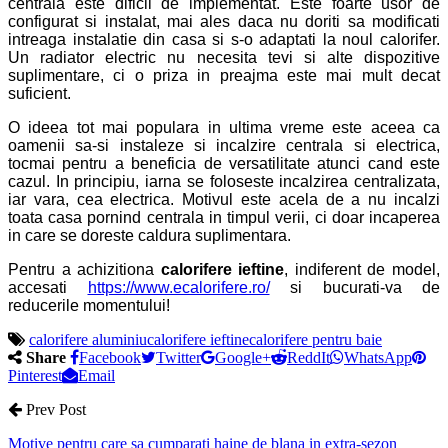
centrala este dificil de implementat. Este foarte usor de
configurat si instalat, mai ales daca nu doriti sa modificati
intreaga instalatie din casa si s-o adaptati la noul calorifer.
Un radiator electric nu necesita tevi si alte dispozitive
suplimentare, ci o priza in preajma este mai mult decat
suficient.
O ideea tot mai populara in ultima vreme este aceea ca
oamenii sa-si instaleze si incalzire centrala si electrica,
tocmai pentru a beneficia de versatilitate atunci cand este
cazul. In principiu, iarna se foloseste incalzirea centralizata,
iar vara, cea electrica. Motivul este acela de a nu incalzi
toata casa pornind centrala in timpul verii, ci doar incaperea
in care se doreste caldura suplimentara.
Pentru a achizitiona
calorifere ieftine
, indiferent de model,
accesati
https://www.ecalorifere.ro/
si bucurati-va de
reducerile momentului!
calorifere aluminiu
calorifere ieftine
calorifere pentru baie
Share
Facebook
Twitter
Google+
ReddIt
WhatsApp
Pinterest
Email
Prev Post
Motive pentru care sa cumparati haine de blana in extra-sezon