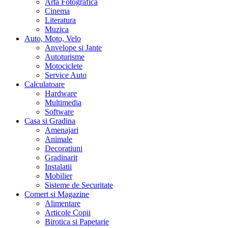
Arta Fotografica
Cinema
Literatura
Muzica
Auto, Moto, Velo
Anvelope si Jante
Autoturisme
Motociclete
Service Auto
Calculatoare
Hardware
Multimedia
Software
Casa si Gradina
Amenajari
Animale
Decoratiuni
Gradinarit
Instalatii
Mobilier
Sisteme de Securitate
Comert si Magazine
Alimentare
Articole Copii
Birotica si Papetarie