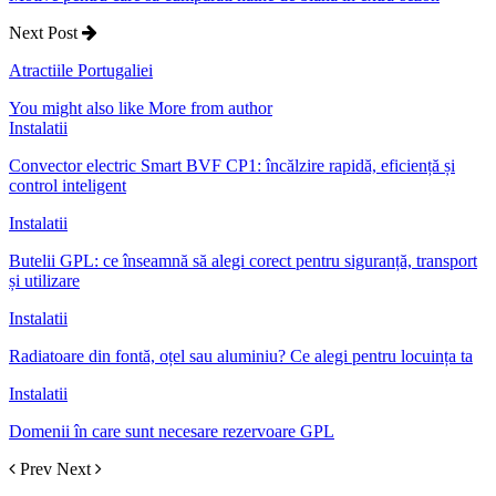
Next Post
Atractiile Portugaliei
You might also like
More from author
Instalatii
Convector electric Smart BVF CP1: încălzire rapidă, eficiență și
control inteligent
Instalatii
Butelii GPL: ce înseamnă să alegi corect pentru siguranță, transport
și utilizare
Instalatii
Radiatoare din fontă, oțel sau aluminiu? Ce alegi pentru locuința ta
Instalatii
Domenii în care sunt necesare rezervoare GPL
Prev
Next