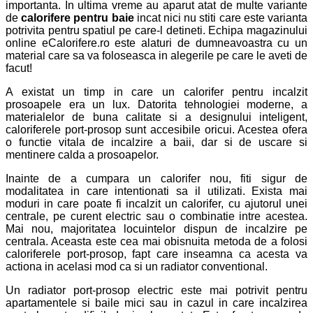
importanta. In ultima vreme au aparut atat de multe variante
de
calorifere pentru baie
incat nici nu stiti care este varianta
potrivita pentru spatiul pe care-l detineti. Echipa magazinului
online eCalorifere.ro este alaturi de dumneavoastra cu un
material care sa va foloseasca in alegerile pe care le aveti de
facut!
A existat un timp in care un calorifer pentru incalzit
prosoapele era un lux. Datorita tehnologiei moderne, a
materialelor de buna calitate si a designului inteligent,
caloriferele port-prosop sunt accesibile oricui. Acestea ofera
o functie vitala de incalzire a baii, dar si de uscare si
mentinere calda a prosoapelor.
Inainte de a cumpara un calorifer nou, fiti sigur de
modalitatea in care intentionati sa il utilizati. Exista mai
moduri in care poate fi incalzit un calorifer, cu ajutorul unei
centrale, pe curent electric sau o combinatie intre acestea.
Mai nou, majoritatea locuintelor dispun de incalzire pe
centrala. Aceasta este cea mai obisnuita metoda de a folosi
caloriferele port-prosop, fapt care inseamna ca acesta va
actiona in acelasi mod ca si un radiator conventional.
Un radiator port-prosop electric este mai potrivit pentru
apartamentele si baile mici sau in cazul in care incalzirea