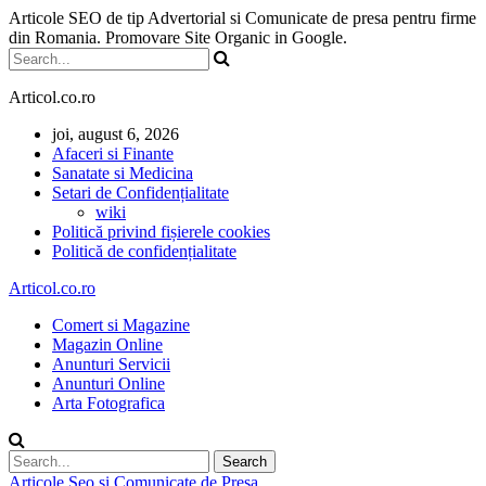
Articole SEO de tip Advertorial si Comunicate de presa pentru firme
din Romania. Promovare Site Organic in Google.
Articol.co.ro
joi, august 6, 2026
Afaceri si Finante
Sanatate si Medicina
Setari de Confidențialitate
wiki
Politică privind fișierele cookies
Politică de confidențialitate
Articol.co.ro
Comert si Magazine
Magazin Online
Anunturi Servicii
Anunturi Online
Arta Fotografica
Articole Seo si Comunicate de Presa