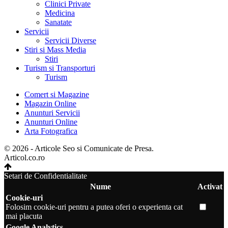
Clinici Private
Medicina
Sanatate
Servicii
Servicii Diverse
Stiri si Mass Media
Stiri
Turism si Transporturi
Turism
Comert si Magazine
Magazin Online
Anunturi Servicii
Anunturi Online
Arta Fotografica
© 2026 - Articole Seo si Comunicate de Presa.
Articol.co.ro
Setari de Confidentialitate
Nume
Activat
Cookie-uri
Folosim cookie-uri pentru a putea oferi o experienta cat
mai placuta
Google Analytics