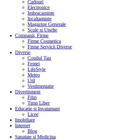
Cadouri
Electronice
Imbracaminte
Incaltaminte
Magazine Generale
Scule si Unelte
Companii, Firme
Firme Cosmetica
Firme Servicii Diverse
Diverse
Copilul Tau
Femei
LifeStyle
Meteo
Util
Vestimentatie
Divertisment
Film
Timp Liber
Educatie si Invatamant
Licee
Imobiliare
Internet
Blog
Sanatate si Medicina