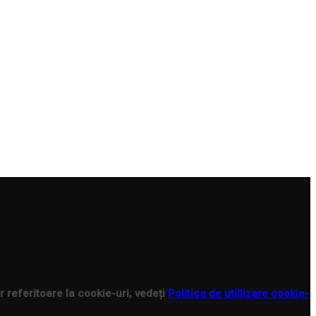
r referitoare la cookie-uri, vedeți
Politica de utillizare cookie-