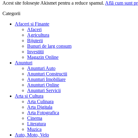
Acest site folosește Akismet pentru a reduce spamul.
Află cum sunt pro
Categorii
Afaceri si Finante
Afaceri
Agricultura
Bijuterii
Bunuri de larg consum
Investitii
Magazin Online
Anunturi
Anunturi Auto
Anunturi Constructii
Anunturi Imobiliare
Anunturi Online
Anunturi Servicii
Arta si Cultura
Arta Culinara
Arta Digitala
Arta Fotografica
Cinema
Literatura
Muzica
Auto, Moto, Velo