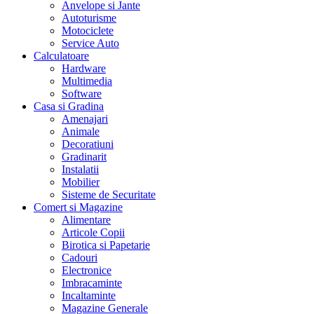
Anvelope si Jante
Autoturisme
Motociclete
Service Auto
Calculatoare
Hardware
Multimedia
Software
Casa si Gradina
Amenajari
Animale
Decoratiuni
Gradinarit
Instalatii
Mobilier
Sisteme de Securitate
Comert si Magazine
Alimentare
Articole Copii
Birotica si Papetarie
Cadouri
Electronice
Imbracaminte
Incaltaminte
Magazine Generale