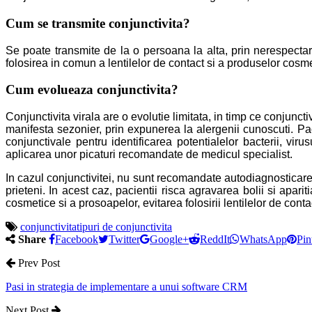
Cum se transmite conjunctivita?
Se poate transmite de la o persoana la alta, prin nerespectare
folosirea in comun a lentilelor de contact si a produselor cosme
Cum evolueaza conjunctivita?
Conjunctivita virala are o evolutie limitata, in timp ce conjunct
manifesta sezonier, prin expunerea la alergenii cunoscuti. Pa
conjunctivale pentru identificarea potentialelor bacterii, virus
aplicarea unor picaturi recomandate de medicul specialist.
In cazul conjunctivitei, nu sunt recomandate autodiagnosticarea
prieteni. In acest caz, pacientii risca agravarea bolii si apa
cosmetice si a prosoapelor, evitarea folosirii lentilelor de contac
conjunctivita
tipuri de conjunctivita
Share
Facebook
Twitter
Google+
ReddIt
WhatsApp
Pin
Prev Post
Pasi in strategia de implementare a unui software CRM
Next Post