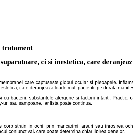
e tratament
suparatoare, ci si inestetica, care deranjeaz
embranei care captuseste globul ocular si pleoapele. Inflamatia
nestetica, care deranjeaza foarte mult pacientii pe durata manife
 cu bacterii, substantele alergene si factorii iritanti. Practic, 
ay-uri sau sampoane, iar lista poate continua.
 corp strain in ochi, prin mancarimi, arsuri sau inrosirea ochi
sacul conjunctival, care poate determina chiar lipirea genelor.