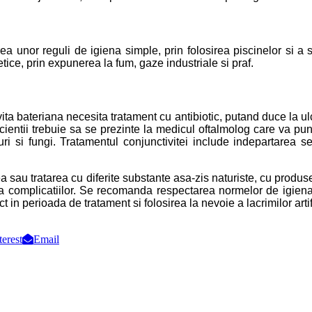
a unor reguli de igiena simple, prin folosirea piscinelor si a 
tice, prin expunerea la fum, gaze industriale si praf.
ivita bateriana necesita tratament cu antibiotic, putand duce la u
cientii trebuie sa se prezinte la medicul oftalmolog care va pun
uri si fungi. Tratamentul conjunctivitei include indepartarea secre
 sau tratarea cu diferite substante asa-zis naturiste, cu produse
ritia complicatiilor. Se recomanda respectarea normelor de igiena
t in perioada de tratament si folosirea la nevoie a lacrimilor artif
terest
Email