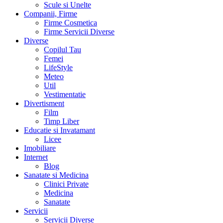
Scule si Unelte
Companii, Firme
Firme Cosmetica
Firme Servicii Diverse
Diverse
Copilul Tau
Femei
LifeStyle
Meteo
Util
Vestimentatie
Divertisment
Film
Timp Liber
Educatie si Invatamant
Licee
Imobiliare
Internet
Blog
Sanatate si Medicina
Clinici Private
Medicina
Sanatate
Servicii
Servicii Diverse