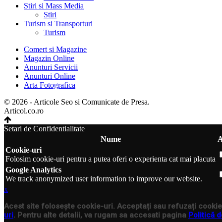
Stiri si Mass Media
Stiri
Turism si Transporturi
Turism
Comert si Magazine
Magazin Online
Anunturi Servicii
Anunturi Online
Arta Fotografica
© 2026 - Articole Seo si Comunicate de Presa.
Articol.co.ro
Setari de Confidentialitate
Nume
A
Cookie-uri
Folosim cookie-uri pentru a putea oferi o experienta cat mai placuta
Google Analytics
We track anonymized user information to improve our website.
x
Acest site folosește cookie-uri. Acceptați sau refuzați cookie-
uri
. Pentru alte detalii, va rugam sa accesati pagina
Politică d