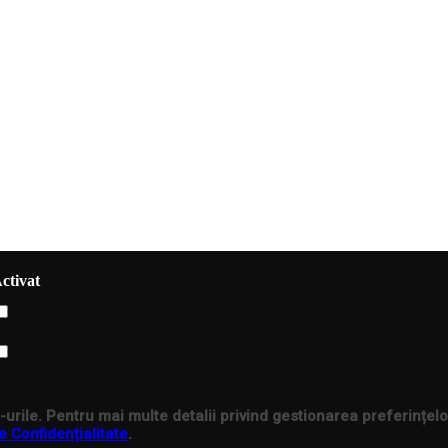
ctivat
urile. Pentru mai multe detalii privind gestionarea preferințelo
e Confidențialitate
.