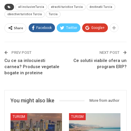
all inclusiveTurcia
atractii turistice Turcia
destinatii Turcia
obiective turistice Turcia
Turcia
Share
Facebook
Twitter
Google+
PREV POST
NEXT POST
Cu ce ​​sa inlocuiesti
Ce solutii viabile ofera un
carnea? Produse vegetale
program ERP?
bogate in proteine
You might also like
More from author
TURISM
TURISM