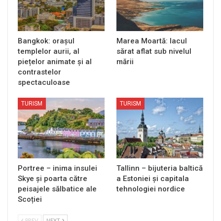
Bangkok: orașul
Marea Moartă: lacul
templelor aurii, al
sărat aflat sub nivelul
piețelor animate și al
mării
contrastelor
spectaculoase
TURISM
TURISM
Portree – inima insulei
Tallinn – bijuteria baltică
Skye și poarta către
a Estoniei și capitala
peisajele sălbatice ale
tehnologiei nordice
Scoției
PREV
NEXT