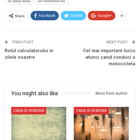
usi garaj vaslui
usi sectionale iasi
Share
Facebook
Twitter
Google+
PREV POST
NEXT POST
Rolul calculatorului in
Cel mai important lucru
zilele noastre
atunci cand conduci o
motocicleta
You might also like
More from author
CASA SI GRADINA
CASA SI GRADINA