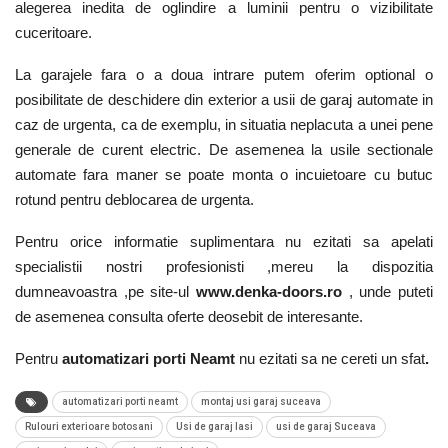
alegerea inedita de oglindire a luminii pentru o vizibilitate
cuceritoare.
La garajele fara o a doua intrare putem oferim optional o
posibilitate de deschidere din exterior a usii de garaj automate in
caz de urgenta, ca de exemplu, in situatia neplacuta a unei pene
generale de curent electric. De asemenea la usile sectionale
automate fara maner se poate monta o incuietoare cu butuc
rotund pentru deblocarea de urgenta.
Pentru orice informatie suplimentara nu ezitati sa apelati
specialistii nostri profesionisti ,mereu la dispozitia
dumneavoastra ,pe site-ul
www.denka-doors.ro
, unde puteti
de asemenea consulta oferte deosebit de interesante.
Pentru
automatizari porti Neamt
nu ezitati sa ne cereti un sfat
.
automatizari porti neamt
montaj usi garaj suceava
Rulouri exterioare botosani
Usi de garaj Iasi
usi de garaj Suceava