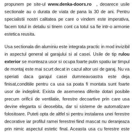
propunem pe site-ul
www.denka-doors.ro
, deoarece usile
sectionale au o durata de viata de pana la 30 de ani. Pentru
specialistii nostri calitatea pe care o vindem este imperativa,
facem totul in detaliu si tinem cont ca totul sa fie intr-o armonie
estetica reusita.
Usa sectionala din aluminiu este integrata practic in mod invizibil
in aspectul general al garajului si al casei. Usile de tip
rulou
exterior
se monteaza usor si ocupa foarte putin spatiu iar timpul
de montaj este mai scurt decat in cazul altor usi de garaj. Nu va
speriati daca garajul casei dumneavoastra este deja
finisat,conditiile pentru ca usa sa poata fi montata sunt foarte
usor de indeplinit. Exista de asemenea diferite dotari posibile
precum orificii de ventilatie, ferestre decoartive prin care usa
devine eleganta si deosebita, dar si sisteme de automatizare
folositoare. Puteti opta de altfel si pentru instalarea unei ferestre
decorative iar profilul ramei ferestrei fiind mascat nu deranjeaza
prin nimic aspectul estetic final. Aceasta usa cu ferestre este