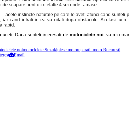
 de scapare pentru celelalte 4 secunde ramase.
 acele instincte naturale pe care le aveti atunci cand sunteti 
 iar cand intrati in ea va uitati dupa obstacole. Acelasi lucru
a rapid.
nduceti. Daca sunteti interesati de
motociclete noi
, va recoma
tociclete noi
motociclete Suzuki
piese moto
reparatii moto Bucuresti
terest
Email