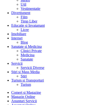
Meteo
Util
Vestimentatie
Divertisment
Film
Timp Liber
Educatie si Invatamant
Licee
Imobiliare
Internet
Blog
Sanatate si Medicina
Clinici Private
Medicina
Sanatate
Servicii
Servicii Diverse
Stiri si Mass Media
Stiri
Turism si Transporturi
Turism
Comert si Magazine
Magazin Online
Anunturi Servicii