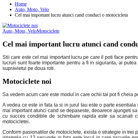
Home
Auto, Moto, Velo
Cel mai important lucru atunci cand conduci o motocicleta
Auto, Moto, Velo
Motociclete
Cel mai important lucru atunci cand condu
Stii care este cel mai important lucru pe care il poti face pen
lucruri sunt foarte importante pentru a fi in siguranta, ai putea
supravietui pe doua roti.
Motociclete noi
Sa vedem acum care este modul in care ochii tai pot fi cheia 
A vedea ce este in fata ta si in jurul tau este o parte esential
mai important atunci cand se depaseste, deoarece ajungeti sa 
cu succes conditiile de schimbare rapida este sa scanati cu
motocicletei.
Conform pasionatilor de motociclete, exista o strategie in trei 
intampla cu 12 secunde in fata este locul in care riscurile po