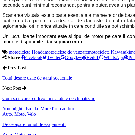
secunde sunt minimul recomandat pentru a putea avea un plan
Scanarea vizuala este o parte esentiala a manevrelor de baza –
luati o curba, pentru a vedea cat de clar este drumul in fata,
aglomerate, ori in orice situatie in care conditiile se pot schimb
Un lucru foarte important este si tipul de motor pe care il co
modele disponibile, dar si
piese moto
.
motocicleta Honda
motociclete de vanzare
motociclete Kawasaki
mo
Share
Facebook
Twitter
Google+
ReddIt
WhatsApp
Pin
Prev Post
Totul despre usile de garaj sectionale
Next Post
Cum sa incarci cu freon instalatiile de climatizare
You might also like
More from author
Auto, Moto, Velo
De ce apare fumul de eșapament?
Auto, Moto, Velo