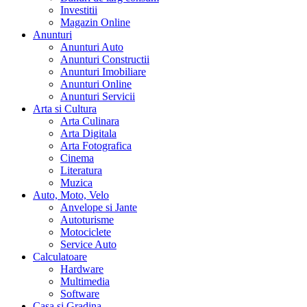
Investitii
Magazin Online
Anunturi
Anunturi Auto
Anunturi Constructii
Anunturi Imobiliare
Anunturi Online
Anunturi Servicii
Arta si Cultura
Arta Culinara
Arta Digitala
Arta Fotografica
Cinema
Literatura
Muzica
Auto, Moto, Velo
Anvelope si Jante
Autoturisme
Motociclete
Service Auto
Calculatoare
Hardware
Multimedia
Software
Casa si Gradina