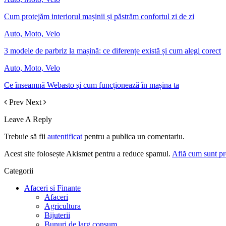
Cum protejăm interiorul mașinii și păstrăm confortul zi de zi
Auto, Moto, Velo
3 modele de parbriz la mașină: ce diferențe există și cum alegi corect
Auto, Moto, Velo
Ce înseamnă Webasto și cum funcționează în mașina ta
Prev
Next
Leave A Reply
Trebuie să fii
autentificat
pentru a publica un comentariu.
Acest site folosește Akismet pentru a reduce spamul.
Află cum sunt pro
Categorii
Afaceri si Finante
Afaceri
Agricultura
Bijuterii
Bunuri de larg consum