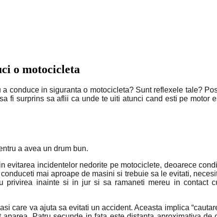
ci o motocicleta
tru a conduce in siguranta o motocicleta? Sunt reflexele tale? Po
 sa fi surprins sa aflii ca unde te uiti atunci cand esti pe motor 
pentru a avea un drum bun.
a in evitarea incidentelor nedorite pe motociclete, deoarece condit
conduceti mai aproape de masini si trebuie sa le evitati, necesi
 privirea inainte si in jur si sa ramaneti mereu in contact cu
pasi care va ajuta sa evitati un accident. Aceasta implica “cauta
t aparea. Patru secunde in fata este distanta aproximativa de o