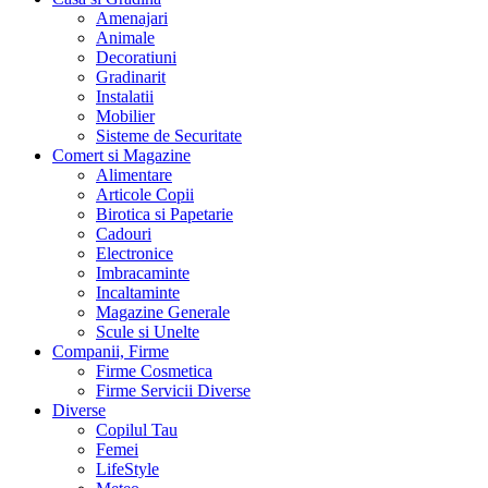
Amenajari
Animale
Decoratiuni
Gradinarit
Instalatii
Mobilier
Sisteme de Securitate
Comert si Magazine
Alimentare
Articole Copii
Birotica si Papetarie
Cadouri
Electronice
Imbracaminte
Incaltaminte
Magazine Generale
Scule si Unelte
Companii, Firme
Firme Cosmetica
Firme Servicii Diverse
Diverse
Copilul Tau
Femei
LifeStyle