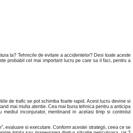
stura ta? Tehnicile de evitare a accidentelor? Desi toate aceste
este probabil cel mai important lucru pe care sa il faci, pentru a
iile de trafic se pot schimba foarte rapid. Acest lucru devine si
tand mai multa atentie. Cea mai buna tehnica pentru a anticipa
 mediul inconjurator, mentinand in acelasi timp si controlul
re”, evaluare si executare. Conform acestei strategii, ceea ce se
prire totala sau manevrarea dintr-o situatie periculoasa, iar 2