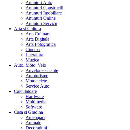
Anunturi Auto
Anunturi Constructii
Anunturi Imobiliare
Anunturi Online
Anunturi Servicii
Arta si Cultura
Arta Culinara
Arta Digitala
Arta Fotografica
Cinema
Literatura
Muzica
Auto, Moto, Velo
Anvelope si Jante
Autoturisme
Motociclete
Service Auto
Calculatoare
Hardware
Multimedia
Software
Casa si Gradina
Amenajari
Animale
Decoratiuni