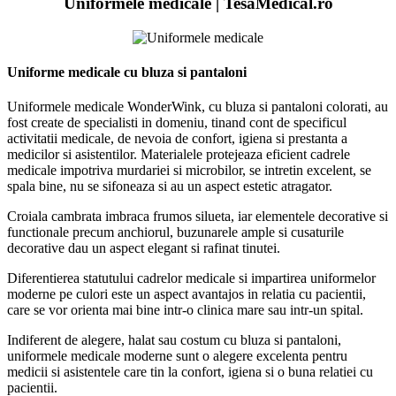
Uniformele medicale | TesaMedical.ro
Uniforme medicale cu bluza si pantaloni
Uniformele medicale WonderWink, cu bluza si pantaloni colorati, au
fost create de specialisti in domeniu, tinand cont de specificul
activitatii medicale, de nevoia de confort, igiena si prestanta a
medicilor si asistentilor. Materialele protejeaza eficient cadrele
medicale impotriva murdariei si microbilor, se intretin excelent, se
spala bine, nu se sifoneaza si au un aspect estetic atragator.
Croiala cambrata imbraca frumos silueta, iar elementele decorative si
functionale precum anchiorul, buzunarele ample si cusaturile
decorative dau un aspect elegant si rafinat tinutei.
Diferentierea statutului cadrelor medicale si impartirea uniformelor
moderne pe culori este un aspect avantajos in relatia cu pacientii,
care se vor orienta mai bine intr-o clinica mare sau intr-un spital.
Indiferent de alegere, halat sau costum cu bluza si pantaloni,
uniformele medicale moderne sunt o alegere excelenta pentru
medicii si asistentele care tin la confort, igiena si o buna relatiei cu
pacientii.