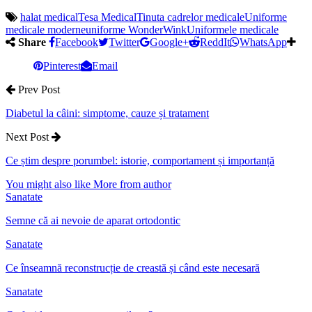
halat medical
Tesa Medical
Tinuta cadrelor medicale
Uniforme
medicale moderne
uniforme WonderWink
Uniformele medicale
Share
Facebook
Twitter
Google+
ReddIt
WhatsApp
Pinterest
Email
Prev Post
Diabetul la câini: simptome, cauze și tratament
Next Post
Ce știm despre porumbel: istorie, comportament și importanță
You might also like
More from author
Sanatate
Semne că ai nevoie de aparat ortodontic
Sanatate
Ce înseamnă reconstrucție de creastă și când este necesară
Sanatate