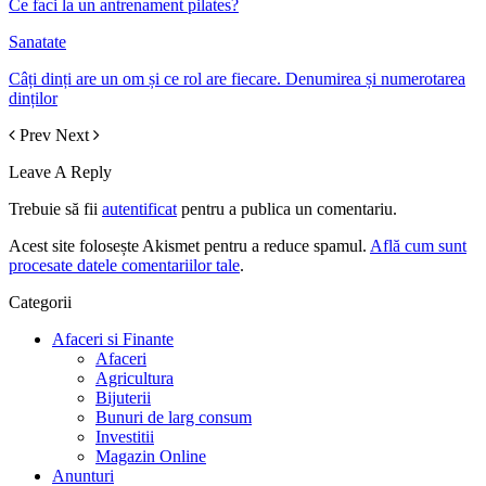
Ce faci la un antrenament pilates?
Sanatate
Câți dinți are un om și ce rol are fiecare. Denumirea și numerotarea
dinților
Prev
Next
Leave A Reply
Trebuie să fii
autentificat
pentru a publica un comentariu.
Acest site folosește Akismet pentru a reduce spamul.
Află cum sunt
procesate datele comentariilor tale
.
Categorii
Afaceri si Finante
Afaceri
Agricultura
Bijuterii
Bunuri de larg consum
Investitii
Magazin Online
Anunturi