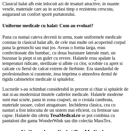
Clasicul halat alb este inlocuit azi de tesaturi atractive, in nuante
vesele, materiale care au in acelasi timp o rezistenta crescuta,
asigurand un confort sporit purtatorului.
Uniforme medicale cu halat: Cum au evoluat?
Pana cu numai cateva decenii in urma, toate uniformele medicale
constau in clasicul halat alb, de cele mai multe ori acoperind corpul
pana la genunchi sau mai jos. Aveau o forma larga, erau
confectionate din bumbac, cu doua buzunare laterale mari, un
buzunar la piept si un guler cu revere. Halatele erau spalate la
temperaturi ridicate, sterilizate si albite cu clor, scrobite cu apret si
calcate cu fierul de calcat extrem de fierbinte. Era standardul de
profesionalism si curatenie, insa imprima o atmosfera destul de
rigida cabinetelor medicale si spitalelor.
Lucrurile s-au schimbat considerabil in prezent si chiar si spitalele de
stat si-au modernizat tinutele cadrelor medicale. Halatele moderne
sunt mai scurte, pana in zona coapsei, au o croiala cambrata,
materiale usoare, culori atragatoare. Inchiderea clasica, cea cu
nasturi a fost inlocuita de un sistem mai eficient, cu fermoar sau
capse. Halatele din oferta
TesaMedical.ro
se pot combina cu
pantaloni din gama WonderWink sau din colectia MassTex.