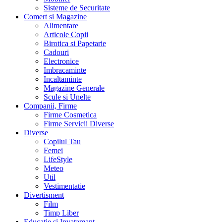
Sisteme de Securitate
Comert si Magazine
Alimentare
Articole Copii
Birotica si Papetarie
Cadouri
Electronice
Imbracaminte
Incaltaminte
Magazine Generale
Scule si Unelte
Companii, Firme
Firme Cosmetica
Firme Servicii Diverse
Diverse
Copilul Tau
Femei
LifeStyle
Meteo
Util
Vestimentatie
Divertisment
Film
Timp Liber
Educatie si Invatamant