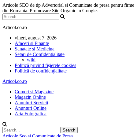
Articole SEO de tip Advertorial si Comunicate de presa pentru firme
din Romania. Promovare Site Organic in Google.
Articol.co.ro
vineri, august 7, 2026
Afaceri si Finante
Sanatate si Medicina
Setari de Confidențialitate
wiki
Politică privind fișierele cookies
Politică de confidențialitate
Articol.co.ro
Comert si Magazine
Magazin Online
Anunturi Servicii
Anunturi Online
Arta Fotografica
Articole Seo si Comunicate de Presa