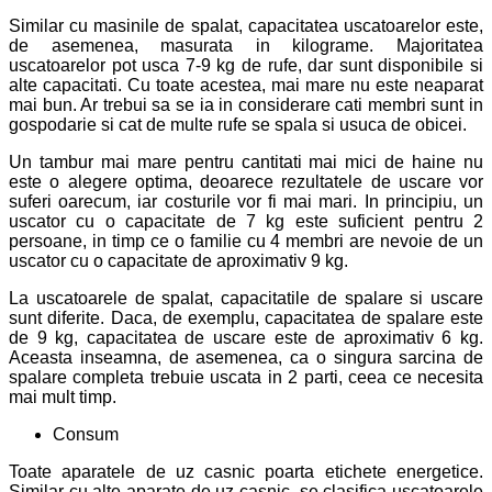
Similar cu masinile de spalat, capacitatea uscatoarelor este,
de asemenea, masurata in kilograme. Majoritatea
uscatoarelor pot usca 7-9 kg de rufe, dar sunt disponibile si
alte capacitati. Cu toate acestea, mai mare nu este neaparat
mai bun. Ar trebui sa se ia in considerare cati membri sunt in
gospodarie si cat de multe rufe se spala si usuca de obicei.
Un tambur mai mare pentru cantitati mai mici de haine nu
este o alegere optima, deoarece rezultatele de uscare vor
suferi oarecum, iar costurile vor fi mai mari. In principiu, un
uscator cu o capacitate de 7 kg este suficient pentru 2
persoane, in timp ce o familie cu 4 membri are nevoie de un
uscator cu o capacitate de aproximativ 9 kg.
La uscatoarele de spalat, capacitatile de spalare si uscare
sunt diferite. Daca, de exemplu, capacitatea de spalare este
de 9 kg, capacitatea de uscare este de aproximativ 6 kg.
Aceasta inseamna, de asemenea, ca o singura sarcina de
spalare completa trebuie uscata in 2 parti, ceea ce necesita
mai mult timp.
Consum
Toate aparatele de uz casnic poarta etichete energetice.
Similar cu alte aparate de uz casnic, se clasifica uscatoarele