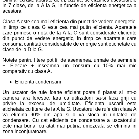
in 7 clase, de la A la G, in functie de eficienta energetica a
acestora.
Clasa A este cea mai eficienta din punct de vedere energetic,
in timp ce clasa G este cea mai putin eficienta. Aparatele
care primesc o nota de la A la C sunt considerate eficiente
din punct de vedere energetic, in timp ce aparatele care
consuma cantitati considerabile de energie sunt etichetate cu
clase de la D la G.
Notele pentru litere pot fi, de asemenea, urmate de semnele
+. Fiecare + inseamna un consum cu 10% mai mic
comparativ cu clasa A.
Eficienta condensarii
Un uscator de rufe foarte eficient poate fi plasat si intr-o
camera fara ferestre, fara ca utilizatorii sa-si faca griji cu
privire la excesul de umiditate. Eficienta uscarii este
etichetata cu litere de la A la G. Uscatorul de rufe din clasa A
va elimina 90% din apa si o va stoca in unitatea de
condensare. Cu cat eficienta de condensare a uscatorului
este mai buna, cu atat mai putina umezeala se elimina in
zona inconjuratoare.