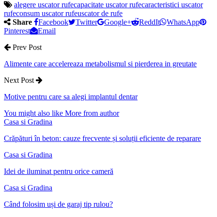
alegere uscator rufe
capacitate uscator rufe
caracteristici uscator
rufe
consum uscator rufe
uscator de rufe
Share
Facebook
Twitter
Google+
ReddIt
WhatsApp
Pinterest
Email
Prev Post
Alimente care accelereaza metabolismul si pierderea in greutate
Next Post
Motive pentru care sa alegi implantul dentar
You might also like
More from author
Casa si Gradina
Crăpături în beton: cauze frecvente și soluții eficiente de reparare
Casa si Gradina
Idei de iluminat pentru orice cameră
Casa si Gradina
Când folosim uși de garaj tip rulou?