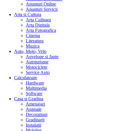
Anunturi Online
Anunturi Servicii
Arta si Cultura
Arta Culinara
Arta Digitala
Arta Fotografica
Cinema
Literatura
Muzica
Auto, Moto, Velo
Anvelope si Jante
Autoturisme
Motociclete
Service Auto
Calculatoare
Hardware
Multimedia
Software
Casa si Gradina
Amenajari
Animale
Decoratiuni
Gradinarit
Instalatii
Mobilier