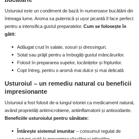
Usturoiul este un condiment de bază în numeroase bucătării din
întreaga lume. Aroma sa puternică și ușor picantă îl face perfect
pentru a intensifica gustul preparatelor.
Cum se folosește în
gătit:
Adăugat crud în salate, sosuri și dressinguri.
Sotat sau prăjit pentru a îmbogăți gustul mâncărurilor.
Folosit în prepararea supelor, tocănițelor și fripturilor.
Copt întreg, pentru o aromă mai dulce și mai delicată
Usturoiul – un remediu natural cu beneficii
impresionante
Usturoiul a fost folosit de-a lungul istoriei ca medicament natural,
având proprietăți antimicrobiene, antiinflamatorii și antioxidante.
Beneficiile usturoiului pentru sănătate:
Întărește sistemul imunitar
–
c
onsumul regulat de
usturoi ajută la prevenirea răcelilor și infecțiilor.