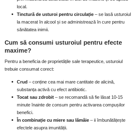
local.
Tinctură de usturoi pentru circulație
–
s
e lasă usturoiul
la macerat în alcool și se administrează în cure pentru
sănătatea inimii.
Cum să consumi usturoiul pentru efecte
maxime?
Pentru a beneficia de proprietățile sale terapeutice, usturoiul
trebuie consumat corect:
Crud
–
c
onține cea mai mare cantitate de alicină,
substanța activă cu efect antibiotic.
Tocat sau zdrobit
–
s
e recomandă să fie lăsat 10-15
minute înainte de consum pentru activarea compușilor
benefici.
În combinație cu miere sau lămâie
–
i
i îmbunătățește
efectele asupra imunității.