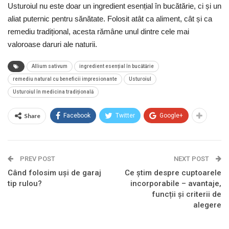
Usturoiul nu este doar un ingredient esențial în bucătărie, ci și un
aliat puternic pentru sănătate. Folosit atât ca aliment, cât și ca
remediu tradițional, acesta rămâne unul dintre cele mai
valoroase daruri ale naturii.
Allium sativum
ingredient esențial în bucătărie
remediu natural cu beneficii impresionante
Usturoiul
Usturoiul în medicina tradițională
Share
Facebook
Twitter
Google+
PREV POST
NEXT POST
Când folosim uși de garaj
Ce știm despre cuptoarele
tip rulou?
incorporabile – avantaje,
funcții și criterii de
alegere