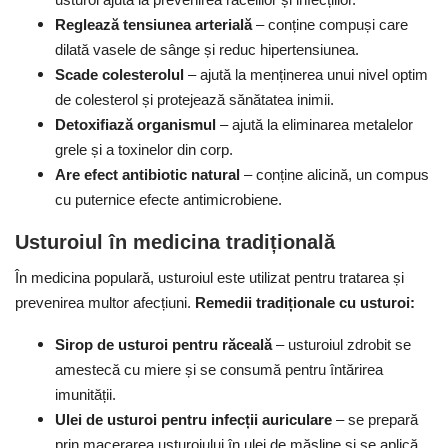
Reglează tensiunea arterială
–
c
onține compuși care
dilată vasele de sânge și reduc hipertensiunea.
Scade colesterolul
–
a
jută la menținerea unui nivel optim
de colesterol și protejează sănătatea inimii.
Detoxifiază organismul
–
a
jută la eliminarea metalelor
grele și a toxinelor din corp.
Are efect antibiotic natural
–
c
onține alicină, un compus
cu puternice efecte antimicrobiene.
Usturoiul în medicina tradițională
În medicina populară, usturoiul este utilizat pentru tratarea și
prevenirea multor afecțiuni.
Remedii tradiționale cu usturoi:
Sirop de usturoi pentru răceală
–
u
sturoiul zdrobit se
amestecă cu miere și se consumă pentru întărirea
imunității.
Ulei de usturoi pentru infecții auriculare
–
s
e prepară
prin macerarea usturoiului în ulei de măsline și se aplică