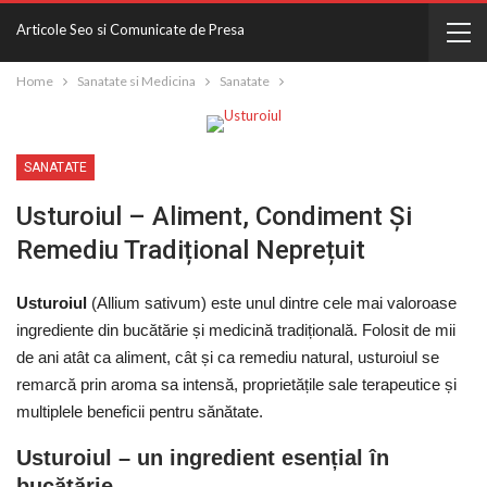
Articole Seo si Comunicate de Presa
Home
Sanatate si Medicina
Sanatate
SANATATE
Usturoiul – Aliment, Condiment Și
Remediu Tradițional Neprețuit
Usturoiul
(Allium sativum) este unul dintre cele mai valoroase
ingrediente din bucătărie și medicină tradițională. Folosit de mii
de ani atât ca aliment, cât și ca remediu natural, usturoiul se
remarcă prin aroma sa intensă, proprietățile sale terapeutice și
multiplele beneficii pentru sănătate.
Usturoiul – un ingredient esențial în
bucătărie