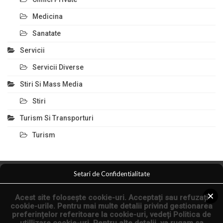
Medicina
Sanatate
Servicii
Servicii Diverse
Stiri Si Mass Media
Stiri
Turism Si Transporturi
Turism
Setari de Confidentialitate
Comert Si Magazine
Magazin Online
Anunturi Servicii
Acest site folosește cookie-uri. Acceptați sau refuzați
Anunturi Online
Arta Fotografica
cookie-urile. Pentru mai multe detalii privind gestionarea
preferințelor referitoare la cookie-uri, vedeți
Politica de