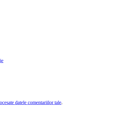
ie
cesate datele comentariilor tale
.