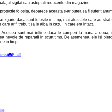
alajul sigilat sau asteptati reducerile din magazine.
rotectie folosita, deoarece aceasta s-ar putea sa fi suferit anumi
e zgarie daca sunt folosite in timp, mai ales cele care au strat
are ar fi trebuit sa le aiba in cazul in care era intact.
e. Acestea sunt mai ieftine daca le cumperi la mana a doua, 
ea nevoie de reparatii in scurt timp. De asemenea, ele isi pier
ne in timp.
terest
Email
ise