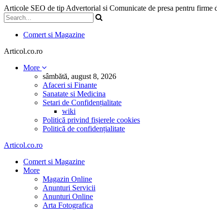
Articole SEO de tip Advertorial si Comunicate de presa pentru firme
Comert si Magazine
Articol.co.ro
More
sâmbătă, august 8, 2026
Afaceri si Finante
Sanatate si Medicina
Setari de Confidențialitate
wiki
Politică privind fișierele cookies
Politică de confidențialitate
Articol.co.ro
Comert si Magazine
More
Magazin Online
Anunturi Servicii
Anunturi Online
Arta Fotografica