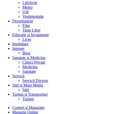
LifeStyle
Meteo
Util
Vestimentatie
Divertisment
Film
Timp Liber
Educatie si Invatamant
Licee
Imobiliare
Internet
Blog
Sanatate si Medicina
Clinici Private
Medicina
Sanatate
Servicii
Servicii Diverse
Stiri si Mass Media
Stiri
Turism si Transporturi
Turism
Comert si Magazine
Magazin Online