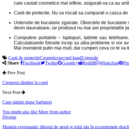
care cautati cosmetice mai ieftine, asigurati-va ca au amb
Casti de protectie. Nu va riscati sa cumparati o casca de p
Ustensile de bucatarie zgariate. Obiectele de bucatarie s
devin daunatoare, iar produsul nu mai are proprietatile pe c
Computere portabile – laptopuri, tablete sau telefoan
Calculatoarele folosite incep sa aiba probleme si vor av
Mai investesti putin mai mult, dar cumperi ceva ce te va ti
Casti de protectie
Cosmetice
second hand
Ustensile
Share
Facebook
Twitter
Google+
ReddIt
WhatsApp
Pin
Prev Post
Cresterea dintilor la copii
Next Post
Cum slabim dupa Sarbatori
You might also like
More from author
Diverse
Mustela eversmanii: dihorul de stepă și rolul său în ecosistemele desch