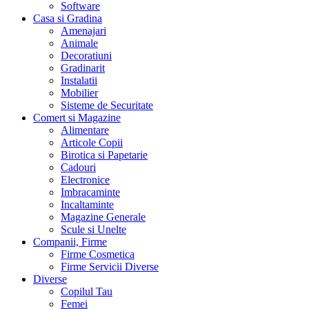
Software
Casa si Gradina
Amenajari
Animale
Decoratiuni
Gradinarit
Instalatii
Mobilier
Sisteme de Securitate
Comert si Magazine
Alimentare
Articole Copii
Birotica si Papetarie
Cadouri
Electronice
Imbracaminte
Incaltaminte
Magazine Generale
Scule si Unelte
Companii, Firme
Firme Cosmetica
Firme Servicii Diverse
Diverse
Copilul Tau
Femei