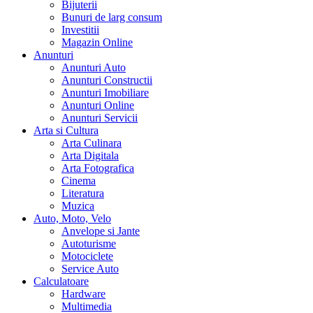
Bijuterii
Bunuri de larg consum
Investitii
Magazin Online
Anunturi
Anunturi Auto
Anunturi Constructii
Anunturi Imobiliare
Anunturi Online
Anunturi Servicii
Arta si Cultura
Arta Culinara
Arta Digitala
Arta Fotografica
Cinema
Literatura
Muzica
Auto, Moto, Velo
Anvelope si Jante
Autoturisme
Motociclete
Service Auto
Calculatoare
Hardware
Multimedia