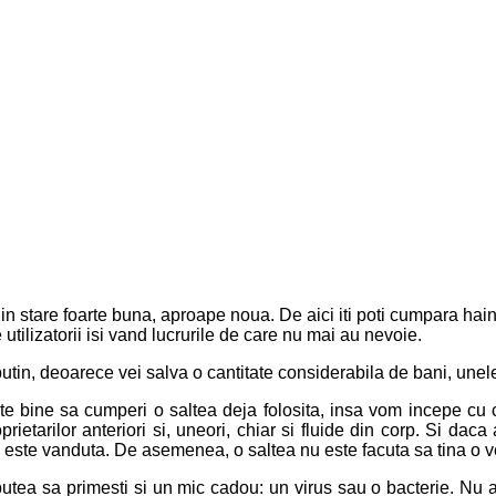
in stare foarte buna, aproape noua. De aici iti poti cumpara hain
utilizatorii isi vand lucrurile de care nu mai au nevoie.
 putin, deoarece vei salva o cantitate considerabila de bani, une
te bine sa cumperi o saltea deja folosita, insa vom incepe cu c
prietarilor anteriori si, uneori, chiar si fluide din corp. Si d
re este vanduta. De asemenea, o saltea nu este facuta sa tina o v
ea sa primesti si un mic cadou: un virus sau o bacterie. Nu ai 