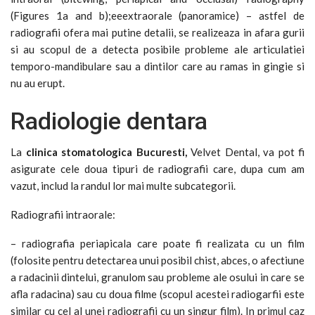
(Figures 1a and b);eeextraorale (panoramice) – astfel de
radiografii ofera mai putine detalii, se realizeaza in afara gurii
si au scopul de a detecta posibile probleme ale articulatiei
temporo-mandibulare sau a dintilor care au ramas in gingie si
nu au erupt.
Radiologie dentara
La
clinica stomatologica Bucuresti,
Velvet Dental, va pot fi
asigurate cele doua tipuri de radiografii care, dupa cum am
vazut, includ la randul lor mai multe subcategorii.
Radiografii intraorale:
– radiografia periapicala care poate fi realizata cu un film
(folosite pentru detectarea unui posibil chist, abces, o afectiune
a radacinii dintelui, granulom sau probleme ale osului in care se
afla radacina) sau cu doua filme (scopul acestei radiogarfii este
similar cu cel al unei radiografii cu un singur film). In primul caz