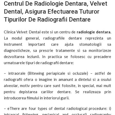
Centrul De Radiologie Dentara, Velvet
Dental, Asigura Efectuarea Tuturor
Tipurilor De Radiografii Dentare
Clinica Velvet Dental este si un centru de
radiologie dentara.
La modul general,
radiografiile dentare reprezinta un
instrument important care ajuta stomatologii sa
diagnosticheze, sa prescrie tratamente si sa monitorizeze
dezvoltarea leziunii. In practica se folosesc cu precadere
urmatoarele tipuri de radiografii dentare:
– intraorale (Bitewing periapicale si ocluzale) – astfel de
radiografii ofera o imagine in amanunt a dintelui si a osului
alveolar, motiv pentru care sunt folosite, in special, mai mult
pentru depistarea cariilor dentare. Se realizeaza prin
introducerea filmului in interiorul gurii.
– eThere are four types of dental radiological procedure: i)
intraoral (bitewing, periapical and occlusal) radiography