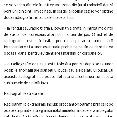
se va vedea dintele in intregime, zona din jurul radacinii dar si
portiuni din dintii invecinati. In cel de-al doilea caz se vor obtine
doua radiografii periapicale in acelsi timp.
– la randul sau, radiografia Bitewing va arata in intregime dintii
de sus si cei corespunzatori din partea de jos. O astfel de
radiografie este folosita pentru depistarea unor carii
interdentare si a unor eventuale probleme ce tin de densitatea
osoasa, dar si pentru evidentierea marginilor coroanelor.
– o radiografie ocluzala este folosita pentru depistarea unor
posibile anomalii ale planseului bucal sau ale palatului bucal. Cu
aceasta radiografie se poate detecta si afectiunea cunoscuta
sub numele de sialolitiaza.
Radiografii extraorale
Radiografiile extraorale includ: ortopantomografia prin care se
poate surprinde intreg ansamblul ambelor arcade si a intregului
set de dinti; si radiografia cefalometrica care arata o imagine