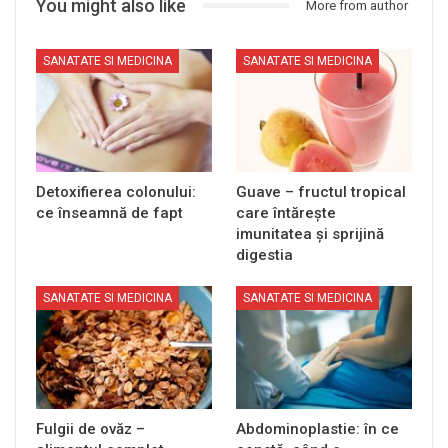
You might also like
More from author
SANATATE SI MEDICINA
SANATATE SI MEDICINA
Detoxifierea colonului:
Guave – fructul tropical
ce înseamnă de fapt
care întărește
imunitatea și sprijină
digestia
SANATATE SI MEDICINA
SANATATE SI MEDICINA
Fulgii de ovăz –
Abdominoplastie: în ce