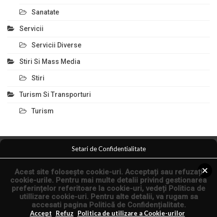
Sanatate
Servicii
Servicii Diverse
Stiri Si Mass Media
Stiri
Turism Si Transporturi
Turism
Setari de Confidentialitate
Comert Si Magazine
Magazin Online
Anunturi Servicii
Acest site folosește cookie-uri. Acceptați sau refuzați
Anunturi Online
Arta Fotografica
cookie-urile. Pentru mai multe detalii privind gestionarea
preferințelor referitoare la cookie-uri, vedeți
Politica de
utillizare cookie-uri
. Pentru alte detalii, va rugam sa
© 2026 - Articole Seo si Comunicate de Presa.
accesati pagina
Politică de Confidențialitate
.
Articol.co.ro
Accept
Refuz
Politica de utilizare a Cookie-urilor