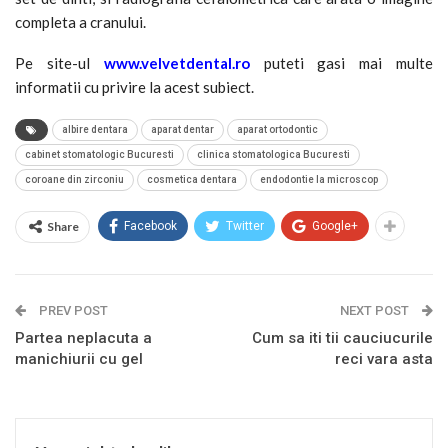
completa a cranului.
Pe site-ul
www.velvetdental.ro
puteti gasi mai multe
informatii cu privire la acest subiect.
albire dentara
aparat dentar
aparat ortodontic
cabinet stomatologic Bucuresti
clinica stomatologica Bucuresti
coroane din zirconiu
cosmetica dentara
endodontie la microscop
Share
Facebook
Twitter
Google+
PREV POST
NEXT POST
Partea neplacuta a
Cum sa iti tii cauciucurile
manichiurii cu gel
reci vara asta