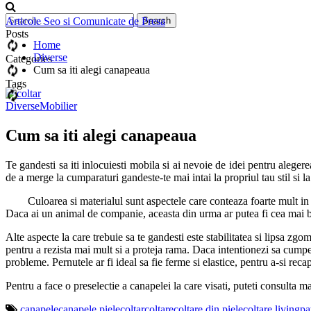
Articole Seo si Comunicate de Presa
Posts
Home
Diverse
Categories
Cum sa iti alegi canapeaua
Tags
Diverse
Mobilier
Cum sa iti alegi canapeaua
Te gandesti sa iti inlocuiesti mobila si ai nevoie de idei pentru aleger
de a merge la cumparaturi gandeste-te mai intai la propriul tau stil si l
Culoarea si materialul sunt aspectele care conteaza foarte mult in al
Daca ai un animal de companie, aceasta din urma ar putea fi cea mai bu
Alte aspecte la care trebuie sa te gandesti este stabilitatea si lipsa zg
pentru a rezista mai mult si a proteja rama. Daca intentionezi sa cumpe
probleme. Pernutele ar fi ideal sa fie ferme si elastice, pentru a-si reca
Pentru a face o preselectie a canapelei la care visati, puteti consulta ma
canapele
canapele piele
coltar
coltare
coltare din piele
coltare living
pa