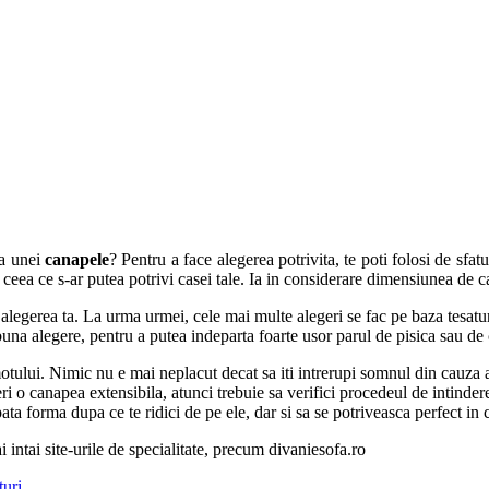
ea unei
canapele
? Pentru a face alegerea potrivita, te poti folosi de sfat
a ceea ce s-ar putea potrivi casei tale. Ia in considerare dimensiunea de c
egerea ta. La urma urmei, cele mai multe alegeri se fac pe baza tesaturi
na alegere, pentru a putea indeparta foarte usor parul de pisica sau de 
omotului. Nimic nu e mai neplacut decat sa iti intrerupi somnul din cauza a
ri o canapea extensibila, atunci trebuie sa verifici procedeul de intinder
pata forma dupa ce te ridici de pe ele, dar si sa se potriveasca perfect in
i intai site-urile de specialitate, precum divaniesofa.ro
turi