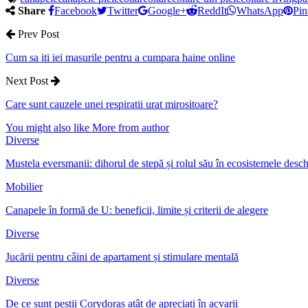
Share
Facebook
Twitter
Google+
ReddIt
WhatsApp
Pin
Prev Post
Cum sa iti iei masurile pentru a cumpara haine online
Next Post
Care sunt cauzele unei respiratii urat mirositoare?
You might also like
More from author
Diverse
Mustela eversmanii: dihorul de stepă și rolul său în ecosistemele desch
Mobilier
Canapele în formă de U: beneficii, limite și criterii de alegere
Diverse
Jucării pentru câini de apartament și stimulare mentală
Diverse
De ce sunt peștii Corydoras atât de apreciați în acvarii