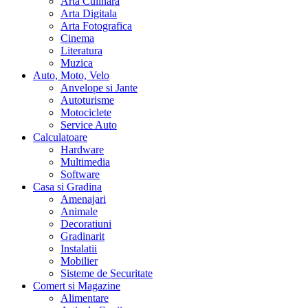
Arta Culinara
Arta Digitala
Arta Fotografica
Cinema
Literatura
Muzica
Auto, Moto, Velo
Anvelope si Jante
Autoturisme
Motociclete
Service Auto
Calculatoare
Hardware
Multimedia
Software
Casa si Gradina
Amenajari
Animale
Decoratiuni
Gradinarit
Instalatii
Mobilier
Sisteme de Securitate
Comert si Magazine
Alimentare