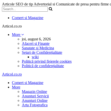
Articole SEO de tip Advertorial si Comunicate de presa pentru firme
Comert si Magazine
Articol.co.ro
More
joi, august 6, 2026
Afaceri si Finante
Sanatate si Medicina
Setari de Confidențialitate
wiki
Politică privind fișierele cookies
Politică de confidențialitate
Articol.co.ro
Comert si Magazine
More
Magazin Online
Anunturi Servicii
Anunturi Online
Arta Fotografica