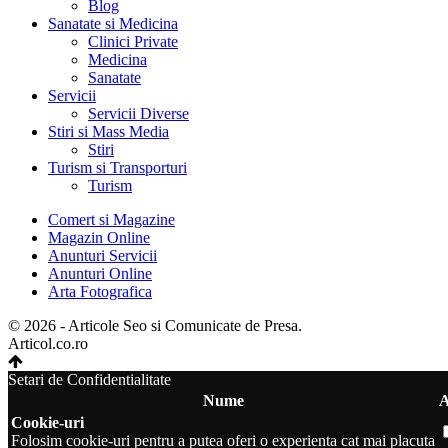
Blog
Sanatate si Medicina
Clinici Private
Medicina
Sanatate
Servicii
Servicii Diverse
Stiri si Mass Media
Stiri
Turism si Transporturi
Turism
Comert si Magazine
Magazin Online
Anunturi Servicii
Anunturi Online
Arta Fotografica
© 2026 - Articole Seo si Comunicate de Presa.
Articol.co.ro
Setari de Confidentialitate
Nume
A
Cookie-uri
Folosim cookie-uri pentru a putea oferi o experienta cat mai placuta