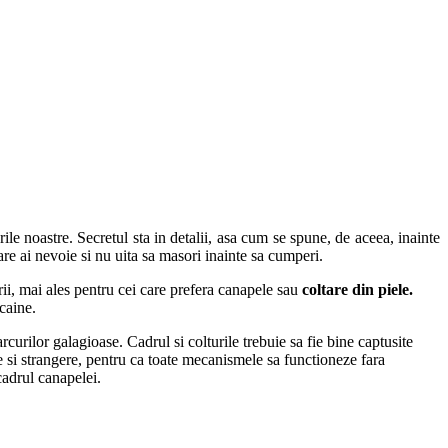
urile noastre. Secretul sta in detalii, asa cum se spune, de aceea, inainte
are ai nevoie si nu uita sa masori inainte sa cumperi.
i, mai ales pentru cei care prefera canapele sau
coltare din piele.
caine.
rcurilor galagioase. Cadrul si colturile trebuie sa fie bine captusite
e si strangere, pentru ca toate mecanismele sa functioneze fara
 cadrul canapelei.