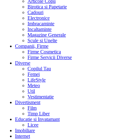
Articole Copii
Birotica si Papetarie
Cadouri
Electronice
Imbracaminte
Incaltaminte
Magazine Generale
Scule si Unelte
Companii, Firme
Firme Cosmetica
Firme Servicii Diverse
Diverse
Copilul Tau
Femei
LifeStyle
Meteo
Util
Vestimentatie
Divertisment
Film
Timp Liber
Educatie si Invatamant
Licee
Imobiliare
Internet