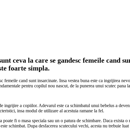
sunt ceva la care se gandesc femeile cand su
ste foarte simpla.
 femeile cand sunt insarcinate. Insa vestea buna este ca ingrijirea nevoil
ndamentale pentru copilul nou nascut, de la punerea unui scutec pana la b
 de ingrijire a copiilor. Adevarul este ca schimbatul unui bebelus a deven
teristici, insa modul de utilizare al acestuia ramane la fel.
 poate fi o masa speciala sau un o patura de schimbare. Daca exista o 
 este schimbat. Dupa desfacerea scutecului vechi, acesta nu trebuie luat 