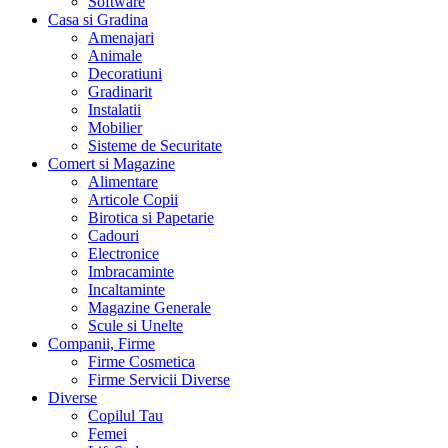
Software
Casa si Gradina
Amenajari
Animale
Decoratiuni
Gradinarit
Instalatii
Mobilier
Sisteme de Securitate
Comert si Magazine
Alimentare
Articole Copii
Birotica si Papetarie
Cadouri
Electronice
Imbracaminte
Incaltaminte
Magazine Generale
Scule si Unelte
Companii, Firme
Firme Cosmetica
Firme Servicii Diverse
Diverse
Copilul Tau
Femei