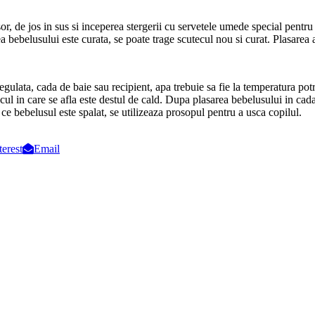
sor, de jos in sus si inceperea stergerii cu servetele umede special pentr
a bebelusului este curata, se poate trage scutecul nou si curat. Plasarea
gulata, cada de baie sau recipient, apa trebuie sa fie la temperatura potr
ul in care se afla este destul de cald.
Dupa plasarea bebelusului in cada
 ce bebelusul este spalat, se utilizeaza prosopul pentru a usca copilul.
terest
Email