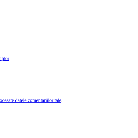
ților
cesate datele comentariilor tale
.