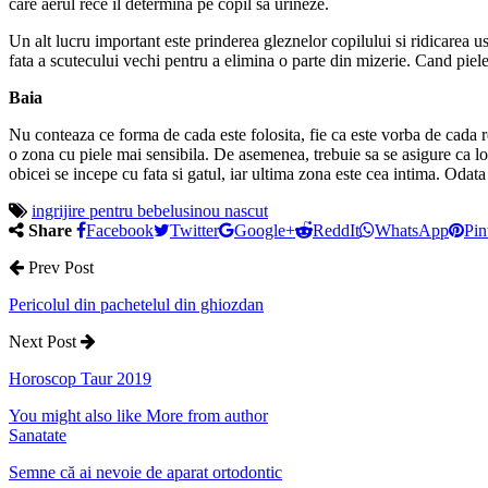
care aerul rece il determina pe copil sa urineze.
Un alt lucru important este prinderea gleznelor copilului si ridicarea u
fata a scutecului vechi pentru a elimina o parte din mizerie. Cand piele
Baia
Nu conteaza ce forma de cada este folosita, fie ca este vorba de cada re
o zona cu piele mai sensibila. De asemenea, trebuie sa se asigure ca loc
obicei se incepe cu fata si gatul, iar ultima zona este cea intima. Odata
ingrijire pentru bebelusi
nou nascut
Share
Facebook
Twitter
Google+
ReddIt
WhatsApp
Pin
Prev Post
Pericolul din pachetelul din ghiozdan
Next Post
Horoscop Taur 2019
You might also like
More from author
Sanatate
Semne că ai nevoie de aparat ortodontic