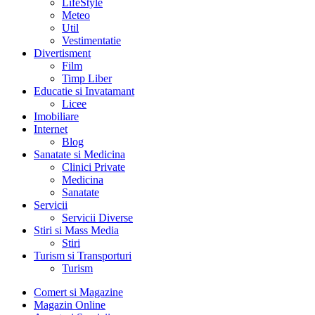
LifeStyle
Meteo
Util
Vestimentatie
Divertisment
Film
Timp Liber
Educatie si Invatamant
Licee
Imobiliare
Internet
Blog
Sanatate si Medicina
Clinici Private
Medicina
Sanatate
Servicii
Servicii Diverse
Stiri si Mass Media
Stiri
Turism si Transporturi
Turism
Comert si Magazine
Magazin Online