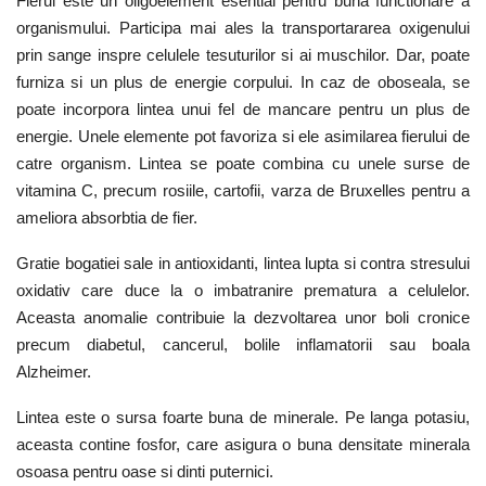
Fierul este un oligoelement esential pentru buna functionare a
organismului. Participa mai ales la transportararea oxigenului
prin sange inspre celulele tesuturilor si ai muschilor. Dar, poate
furniza si un plus de energie corpului. In caz de oboseala, se
poate incorpora lintea unui fel de mancare pentru un plus de
energie. Unele elemente pot favoriza si ele asimilarea fierului de
catre organism. Lintea se poate combina cu unele surse de
vitamina C, precum rosiile, cartofii, varza de Bruxelles pentru a
ameliora absorbtia de fier.
Gratie bogatiei sale in antioxidanti, lintea lupta si contra stresului
oxidativ care duce la o imbatranire prematura a celulelor.
Aceasta anomalie contribuie la dezvoltarea unor boli cronice
precum diabetul, cancerul, bolile inflamatorii sau boala
Alzheimer.
Lintea este o sursa foarte buna de minerale. Pe langa potasiu,
aceasta contine fosfor, care asigura o buna densitate minerala
osoasa pentru oase si dinti puternici.