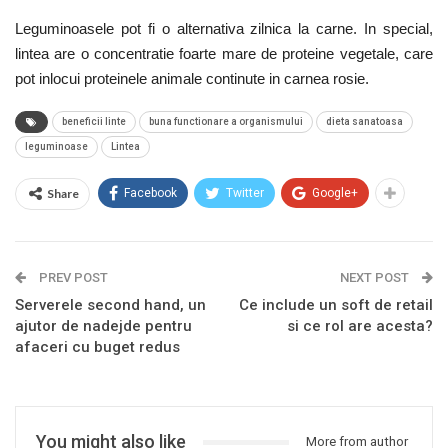
Leguminoasele pot fi o alternativa zilnica la carne. In special,
lintea are o concentratie foarte mare de proteine vegetale, care
pot inlocui proteinele animale continute in carnea rosie.
beneficii linte
buna functionare a organismului
dieta sanatoasa
leguminoase
Lintea
Share
Facebook
Twitter
Google+
PREV POST
NEXT POST
Serverele second hand, un
Ce include un soft de retail
ajutor de nadejde pentru
si ce rol are acesta?
afaceri cu buget redus
You might also like
More from author