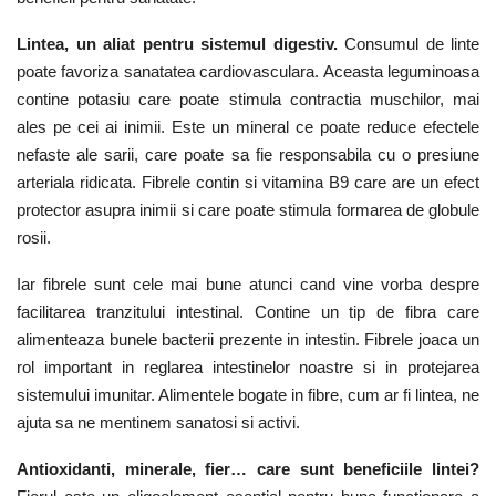
Lintea, un aliat pentru sistemul digestiv.
Consumul de linte
poate favoriza sanatatea cardiovasculara. Aceasta leguminoasa
contine potasiu care poate stimula contractia muschilor, mai
ales pe cei ai inimii. Este un mineral ce poate reduce efectele
nefaste ale sarii, care poate sa fie responsabila cu o presiune
arteriala ridicata. Fibrele contin si vitamina B9 care are un efect
protector asupra inimii si care poate stimula formarea de globule
rosii.
Iar fibrele sunt cele mai bune atunci cand vine vorba despre
facilitarea tranzitului intestinal. Contine un tip de fibra care
alimenteaza bunele bacterii prezente in intestin. Fibrele joaca un
rol important in reglarea intestinelor noastre si in protejarea
sistemului imunitar. Alimentele bogate in fibre, cum ar fi lintea, ne
ajuta sa ne mentinem sanatosi si activi.
Antioxidanti, minerale, fier… care sunt beneficiile lintei?