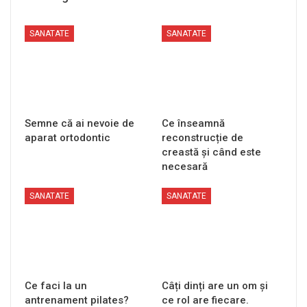
SANATATE
SANATATE
Semne că ai nevoie de
Ce înseamnă
aparat ortodontic
reconstrucție de
creastă și când este
necesară
SANATATE
SANATATE
Ce faci la un
Câți dinți are un om și
antrenament pilates?
ce rol are fiecare.