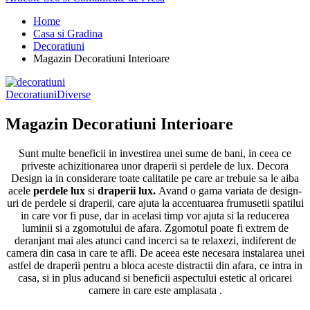
Home
Casa si Gradina
Decoratiuni
Magazin Decoratiuni Interioare
Decoratiuni
Diverse
Magazin Decoratiuni Interioare
Sunt multe beneficii in investirea unei sume de bani, in ceea ce
priveste achizitionarea unor draperii si perdele de lux. Decora
Design ia in considerare toate calitatile pe care ar trebuie sa le aiba
acele
perdele lux
si
draperii lux.
Avand o gama variata de design-
uri de perdele si draperii, care ajuta la accentuarea frumusetii spatilui
in care vor fi puse, dar in acelasi timp vor ajuta si la reducerea
luminii si a zgomotului de afara. Zgomotul poate fi extrem de
deranjant mai ales atunci cand incerci sa te relaxezi, indiferent de
camera din casa in care te afli. De aceea este necesara instalarea unei
astfel de draperii pentru a bloca aceste distractii din afara, ce intra in
casa, si in plus aducand si beneficii aspectului estetic al oricarei
camere in care este amplasata .