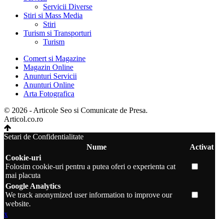
Servicii Diverse
Stiri si Mass Media
Stiri
Turism si Transporturi
Turism
Comert si Magazine
Magazin Online
Anunturi Servicii
Anunturi Online
Arta Fotografica
© 2026 - Articole Seo si Comunicate de Presa.
Articol.co.ro
Setari de Confidentialitate
Nume
Activat
Cookie-uri
Folosim cookie-uri pentru a putea oferi o experienta cat
mai placuta
Google Analytics
We track anonymized user information to improve our
website.
x