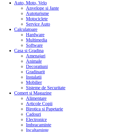
Auto, Moto, Velo
Anvelope si Jante
Autoturisme
Motociclete
Service Auto
Calculatoare
Hardware
Multimedia
Software
Casa si Gradina
Amenajari
Animale
Decoratiuni
Gradinarit
Instalatii
Mobilier
Sisteme de Securitate
Comert si Magazine
Alimentare
Articole Copii
Birotica si Papetarie
Cadouri
Electronice
Imbracaminte
Incaltaminte