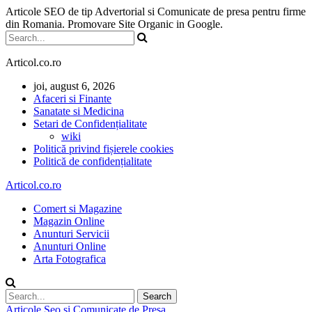
Articole SEO de tip Advertorial si Comunicate de presa pentru firme
din Romania. Promovare Site Organic in Google.
Articol.co.ro
joi, august 6, 2026
Afaceri si Finante
Sanatate si Medicina
Setari de Confidențialitate
wiki
Politică privind fișierele cookies
Politică de confidențialitate
Articol.co.ro
Comert si Magazine
Magazin Online
Anunturi Servicii
Anunturi Online
Arta Fotografica
Articole Seo si Comunicate de Presa