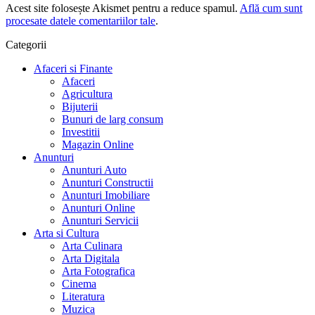
Acest site folosește Akismet pentru a reduce spamul.
Află cum sunt
procesate datele comentariilor tale
.
Categorii
Afaceri si Finante
Afaceri
Agricultura
Bijuterii
Bunuri de larg consum
Investitii
Magazin Online
Anunturi
Anunturi Auto
Anunturi Constructii
Anunturi Imobiliare
Anunturi Online
Anunturi Servicii
Arta si Cultura
Arta Culinara
Arta Digitala
Arta Fotografica
Cinema
Literatura
Muzica