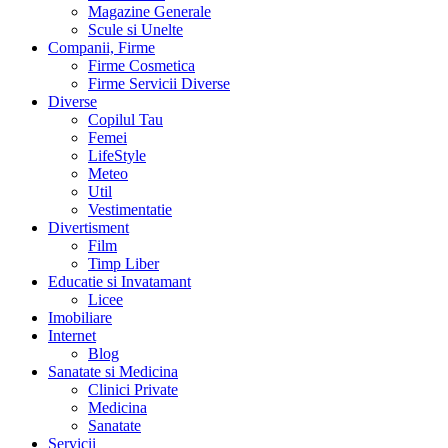
Magazine Generale
Scule si Unelte
Companii, Firme
Firme Cosmetica
Firme Servicii Diverse
Diverse
Copilul Tau
Femei
LifeStyle
Meteo
Util
Vestimentatie
Divertisment
Film
Timp Liber
Educatie si Invatamant
Licee
Imobiliare
Internet
Blog
Sanatate si Medicina
Clinici Private
Medicina
Sanatate
Servicii