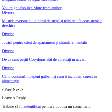
You might also like
More from author
Diverse
Mustela eversmanii: dihorul de stepă și rolul său în ecosistemele
deschise
Diverse
Jucării pentru câini de apartament și stimulare mentală
Diverse
De ce sunt peștii Corydoras atât de apreciați în acvarii
Diverse
Când consumăm pepeni galbeni și cum îi includem corect în
alimentație
Prev
Next
Leave A Reply
Trebuie să fii
autentificat
pentru a publica un comentariu.