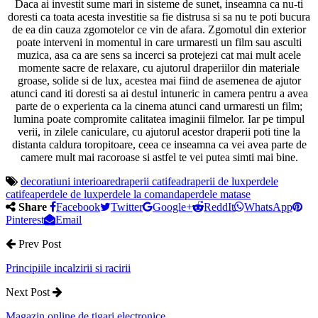
Daca ai investit sume mari in sisteme de sunet, inseamna ca nu-ti
doresti ca toata acesta investitie sa fie distrusa si sa nu te poti bucura
de ea din cauza zgomotelor ce vin de afara. Zgomotul din exterior
poate interveni in momentul in care urmaresti un film sau asculti
muzica, asa ca are sens sa incerci sa protejezi cat mai mult acele
momente sacre de relaxare, cu ajutorul draperiilor din materiale
groase, solide si de lux, acestea mai fiind de asemenea de ajutor
atunci cand iti doresti sa ai destul intuneric in camera pentru a avea
parte de o experienta ca la cinema atunci cand urmaresti un film;
lumina poate compromite calitatea imaginii filmelor. Iar pe timpul
verii, in zilele caniculare, cu ajutorul acestor draperii poti tine la
distanta caldura toropitoare, ceea ce inseamna ca vei avea parte de
camere mult mai racoroase si astfel te vei putea simti mai bine.
decoratiuni interioare
draperii catifea
draperii de lux
perdele
catifea
perdele de lux
perdele la comanda
perdele matase
Share
Facebook
Twitter
Google+
ReddIt
WhatsApp
Pinterest
Email
Prev Post
Principiile incalzirii si racirii
Next Post
Magazin online de tigari electronice