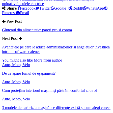
poluata
vehiculele electrice
Share
Facebook
Twitter
Google+
ReddIt
WhatsApp
Pinterest
Email
Prev Post
Glutenul din alimentatie: pareri pro si contra
Next Post
Avantajele pe care le aduce administratorilor si angajatilor investirea
intr-un software cafenea
You might also like
More from author
Auto, Moto, Velo
De ce apare fumul de eșapament?
Auto, Moto, Velo
Cum protejăm interiorul mașinii și păstrăm confortul zi de zi
Auto, Moto, Velo
3 modele de parbriz la mașină: ce diferențe există și cum alegi corect