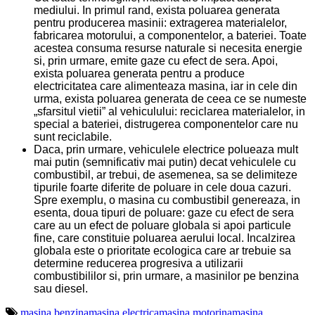
mediului. In primul rand, exista poluarea generata
pentru producerea masinii: extragerea materialelor,
fabricarea motorului, a componentelor, a bateriei. Toate
acestea consuma resurse naturale si necesita energie
si, prin urmare, emite gaze cu efect de sera. Apoi,
exista poluarea generata pentru a produce
electricitatea care alimenteaza masina, iar in cele din
urma, exista poluarea generata de ceea ce se numeste
„sfarsitul vietii” al vehiculului: reciclarea materialelor, in
special a bateriei, distrugerea componentelor care nu
sunt reciclabile.
Daca, prin urmare, vehiculele electrice polueaza mult
mai putin (semnificativ mai putin) decat vehiculele cu
combustibil, ar trebui, de asemenea, sa se delimiteze
tipurile foarte diferite de poluare in cele doua cazuri.
Spre exemplu, o masina cu combustibil genereaza, in
esenta, doua tipuri de poluare: gaze cu efect de sera
care au un efect de poluare globala si apoi particule
fine, care constituie poluarea aerului local. Incalzirea
globala este o prioritate ecologica care ar trebuie sa
determine reducerea progresiva a utilizarii
combustibililor si, prin urmare, a masinilor pe benzina
sau diesel.
mașina benzina
masina electrica
mașina motorina
mașina