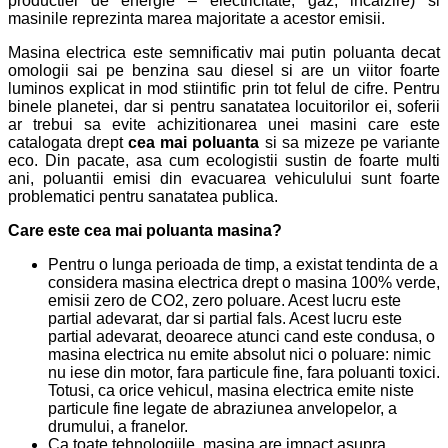
productiei de energie – electricitate, gaz, incalzire) si
masinile reprezinta marea majoritate a acestor emisii.
Masina electrica este semnificativ mai putin poluanta decat
omologii sai pe benzina sau diesel si are un viitor foarte
luminos explicat in mod stiintific prin tot felul de cifre. Pentru
binele planetei, dar si pentru sanatatea locuitorilor ei, soferii
ar trebui sa evite achizitionarea unei masini care este
catalogata drept
cea mai poluanta
si sa mizeze pe variante
eco. Din pacate, asa cum ecologistii sustin de foarte multi
ani, poluantii emisi din evacuarea vehiculului sunt foarte
problematici pentru sanatatea publica.
Care este
cea mai poluanta
masina?
Pentru o lunga perioada de timp, a existat tendinta de a
considera masina electrica drept o masina 100% verde,
emisii zero de CO2, zero poluare. Acest lucru este
partial adevarat, dar si partial fals. Acest lucru este
partial adevarat, deoarece atunci cand este condusa, o
masina electrica nu emite absolut nici o poluare: nimic
nu iese din motor, fara particule fine, fara poluanti toxici.
Totusi, ca orice vehicul, masina electrica emite niste
particule fine legate de abraziunea anvelopelor, a
drumului, a franelor.
Ca toate tehnologiile, masina are impact asupra