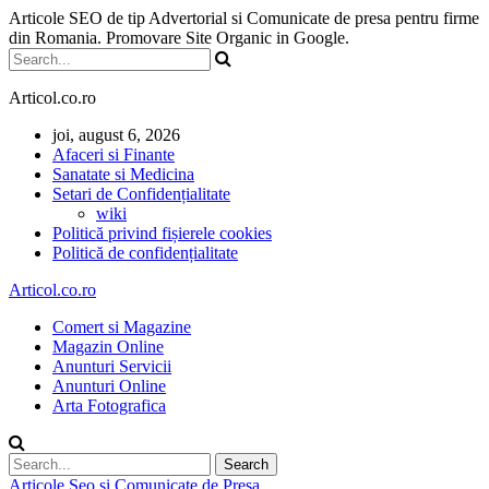
Articole SEO de tip Advertorial si Comunicate de presa pentru firme
din Romania. Promovare Site Organic in Google.
Articol.co.ro
joi, august 6, 2026
Afaceri si Finante
Sanatate si Medicina
Setari de Confidențialitate
wiki
Politică privind fișierele cookies
Politică de confidențialitate
Articol.co.ro
Comert si Magazine
Magazin Online
Anunturi Servicii
Anunturi Online
Arta Fotografica
Articole Seo si Comunicate de Presa