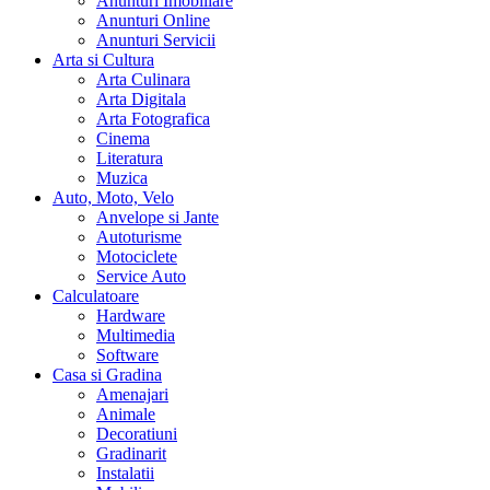
Anunturi Imobiliare
Anunturi Online
Anunturi Servicii
Arta si Cultura
Arta Culinara
Arta Digitala
Arta Fotografica
Cinema
Literatura
Muzica
Auto, Moto, Velo
Anvelope si Jante
Autoturisme
Motociclete
Service Auto
Calculatoare
Hardware
Multimedia
Software
Casa si Gradina
Amenajari
Animale
Decoratiuni
Gradinarit
Instalatii