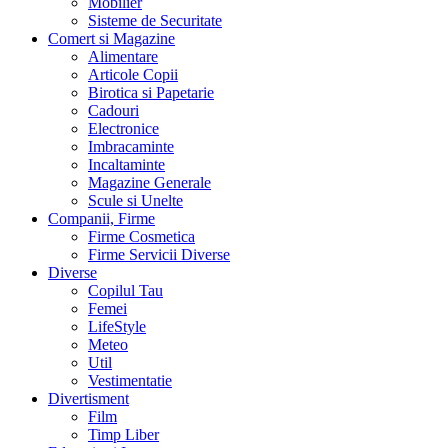
Mobilier
Sisteme de Securitate
Comert si Magazine
Alimentare
Articole Copii
Birotica si Papetarie
Cadouri
Electronice
Imbracaminte
Incaltaminte
Magazine Generale
Scule si Unelte
Companii, Firme
Firme Cosmetica
Firme Servicii Diverse
Diverse
Copilul Tau
Femei
LifeStyle
Meteo
Util
Vestimentatie
Divertisment
Film
Timp Liber