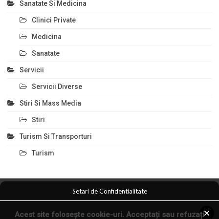
Sanatate Si Medicina
Clinici Private
Medicina
Sanatate
Servicii
Servicii Diverse
Stiri Si Mass Media
Stiri
Turism Si Transporturi
Turism
Setari de Confidentialitate
Comert Si Magazine
Magazin Online
Anunturi Servicii
Acest site folosește cookie-uri. Acceptați sau refuzați
Anunturi Online
Arta Fotografica