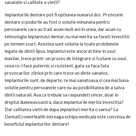
sanatate si calitate a vietii?
Implanturile dentare pot fi optiunea numarul doi. Protezele
dentare si podurile au fost o solutie minunata pentru
persoanele care au trait acum mult ani in urma, dar acum cu
tehnologia implantului dentar, nu mai merita sa faceti investitii
pe termen scurt. Acestea sunt solutia la toate problemele
legate de dintii lipsa. Implantul este ancorat bine in osul
maxilar, trece printr-un proces de integrare si fuziune cu osul,
ceea ce-l face puternic si rezistent, gata sa faca fata
provocarilor zilnice prin care trece un dinte sanatos.
Implanturile sunt, de departe, ce mai sanatoasa si cea mai buna
solutie pentru persoanele care nu au posibilitatea de a salva
dintii naturali. Asa ca trebuie sa raspundeti sincer, doar in
dreptul dumneavoastra, daca implanturile merita investitia?
Dar calitatea vietii de dupa implanturi merita o sansa? La
DentalCrownHealth intreaga echipa medicala este convinsa de
beneficiul implanturilor dentare!