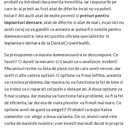
probail va intrebati daca merita investitia, iar raspusurile pe
care le-ai primit au fost atat de diferite incat nu va puteti
hotari! Ati auzit atat de multe povesti si
preturi pentru
implanturi dentare
, atat de diferite si atat de mari, incat nici nu
aveti curaj sa va ganditi ca aceasta ar putea fi o solutie pentru
dumneavoastra. Iata aici pozitia oficiala specialistilor in
implantare dentara de la DentalCrownHealth.
Sa presupunem ca masina dumneavoastra se descompune. Ce
faceti? O duceti la mecanic si il lasati sa o analizeze, evident!
Mecanicul revine cu lista de piese noi de care aveti nevoie, dar
aveti si alte cateva optiuni. O optiune va fi mai ieftina, aceasta
va rezolva problema, dar masina nu va functiona la fel de bine si
va trebui sa o reparati cel putin o data pe an. A doua optiune va
fi mai scumpa, dar masina va functiona fara probleme, va fi la fel
de eficienta, iar durata de viata pieselor va fi mult mai mare. Ce
optiune aveti de gand sa alegeti? Probabil ca majoritatea
oamenilor vor alege a doua varianta. De ce, atunci cand vine
vorba de masinile noastre, vom investi mai mult decat in propria