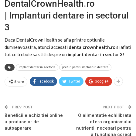
DentalCrownHealth.ro
| Implanturi dentare in sectorul
3
Daca DentalCrownHealth se afla printre optiunile
dumneavoastra, atunci accesati
dentalcrownhealth.ro
si aflati
tot ce trebuie sa stiti despre un
implant dentar in sector 3
!
implant dentar in sector 3
preturi pentru implanturi dentare
Share
Facebook
Twitter
Google+
PREV POST
NEXT POST
Beneficiile achizitiei online
O alimentatie echilibrata
a produselor de
ofera organismului
autoaparare
nutrientii necesari pentru
a functiona corect