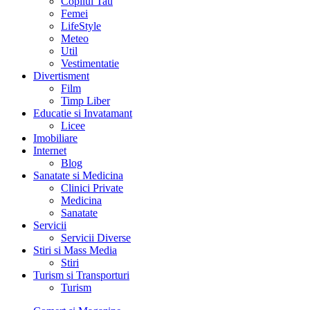
Copilul Tau
Femei
LifeStyle
Meteo
Util
Vestimentatie
Divertisment
Film
Timp Liber
Educatie si Invatamant
Licee
Imobiliare
Internet
Blog
Sanatate si Medicina
Clinici Private
Medicina
Sanatate
Servicii
Servicii Diverse
Stiri si Mass Media
Stiri
Turism si Transporturi
Turism