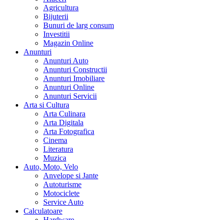
Agricultura
Bijuterii
Bunuri de larg consum
Investitii
Magazin Online
Anunturi
Anunturi Auto
Anunturi Constructii
Anunturi Imobiliare
Anunturi Online
Anunturi Servicii
Arta si Cultura
Arta Culinara
Arta Digitala
Arta Fotografica
Cinema
Literatura
Muzica
Auto, Moto, Velo
Anvelope si Jante
Autoturisme
Motociclete
Service Auto
Calculatoare
Hardware