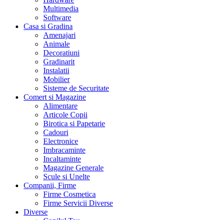
Multimedia
Software
Casa si Gradina
Amenajari
Animale
Decoratiuni
Gradinarit
Instalatii
Mobilier
Sisteme de Securitate
Comert si Magazine
Alimentare
Articole Copii
Birotica si Papetarie
Cadouri
Electronice
Imbracaminte
Incaltaminte
Magazine Generale
Scule si Unelte
Companii, Firme
Firme Cosmetica
Firme Servicii Diverse
Diverse