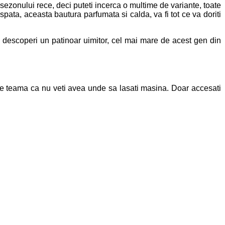
sul sezonului rece, deci puteti incerca o multime de variante, toate
pata, aceasta bautura parfumata si calda, va fi tot ce va doriti
ti descoperi un patinoar uimitor, cel mai mare de acest gen din
a de teama ca nu veti avea unde sa lasati masina. Doar accesati