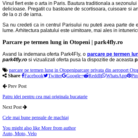
Vinul fiert este o arta in Paris. Bautura traditionala a sezonului 
delicioase. Pregatit cu bastoane de scortisoara, cuisoare si an
de la o zi de iarna.
Sa nu credeti ca in centrul Parisului nu puteti avea parte de 
lume. Arhitectura palatului este uimitoare, mai ales in intuneric
Parcare pe termen lung in Otopeni
|
park4fly.ro
Avand la indemana oferta Park4Fly, o
parcare pe termen lu
park4fly.ro
si vizualizati oferta pusa la dispozitie de aceasta
p
parcare pe termen lung in Otopeni
parcare privata din aeroport Oto
Share
Facebook
Twitter
Google+
ReddIt
WhatsApp
Pin
Prev Post
Patru idei pentru cea mai originala bucatarie
Next Post
Cele mai bune pensule de machiaj
You might also like
More from author
Auto, Moto, Velo