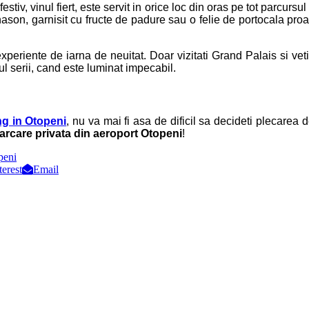
festiv, vinul fiert, este servit in orice loc din oras pe tot parcur
ason, garnisit cu fructe de padure sau o felie de portocala proas
experiente de iarna de neuitat. Doar vizitati Grand Palais si ve
ul serii, cand este luminat impecabil.
ng in Otopeni
, nu va mai fi asa de dificil sa decideti plecare
arcare privata din aeroport Otopeni
!
peni
terest
Email