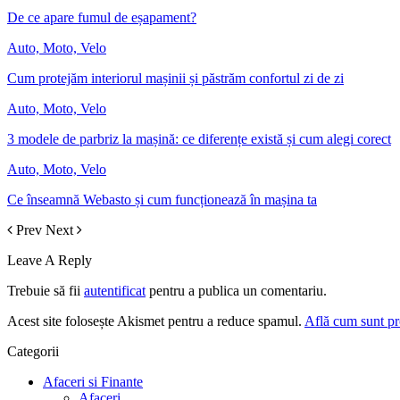
De ce apare fumul de eșapament?
Auto, Moto, Velo
Cum protejăm interiorul mașinii și păstrăm confortul zi de zi
Auto, Moto, Velo
3 modele de parbriz la mașină: ce diferențe există și cum alegi corect
Auto, Moto, Velo
Ce înseamnă Webasto și cum funcționează în mașina ta
Prev
Next
Leave A Reply
Trebuie să fii
autentificat
pentru a publica un comentariu.
Acest site folosește Akismet pentru a reduce spamul.
Află cum sunt pro
Categorii
Afaceri si Finante
Afaceri