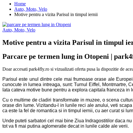
Home
Auto, Moto, Velo
Motive pentru a vizita Parisul in timpul iernii
Auto, Moto, Velo
Motive pentru a vizita Parisul in timpul ie
Parcare pe termen lung in Otopeni | park4f
Doar accesati park4fly.ro si vizualizati oferta pusa la dispozitie de ac
Parisul este unul dintre cele mai frumoase orase ale Europei,
cunocute in lumea intreaga, sunt: Turnul Eiffel, Montmartre, C
Iata cateva motive bune pentru a explora capitala franceza in lu
Cu o multime de cladiri transformate in muzee, o scena cultural
orase din lume. Vizitandu-l in lunile reci ale anului, veti scap
ca este la fel de romantica si in timpul iernii, cu aer curat si lum
Unde puteti sarbatori cel mai bine Ziua Indragostitilor daca nu
tot va fi mai putina aglomeratie decat in lunile calde ale verii.