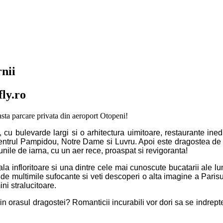
rnii
ly.ro
easta parcare privata din aeroport Otopeni!
 cu bulevarde largi si o arhitectura uimitoare, restaurante ine
entrul Pampidou, Notre Dame si Luvru. Apoi este dragostea de ne
nile de iarna, cu un aer rece, proaspat si revigoranta!
a infloritoare si una dintre cele mai cunoscute bucatarii ale lum
a de multimile sufocante si veti descoperi o alta imagine a Parisul
ini stralucitoare.
 in orasul dragostei? Romanticii incurabili vor dori sa se indrept