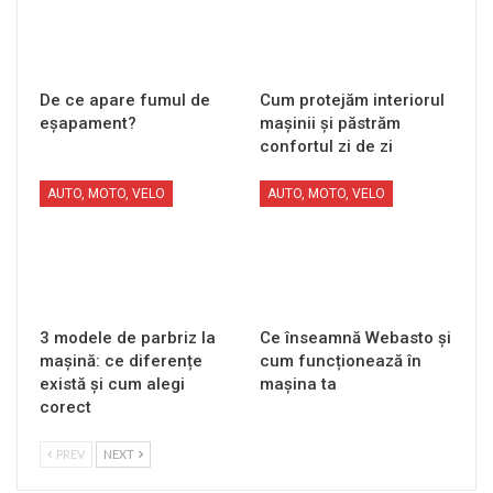
De ce apare fumul de
Cum protejăm interiorul
eșapament?
mașinii și păstrăm
confortul zi de zi
AUTO, MOTO, VELO
AUTO, MOTO, VELO
3 modele de parbriz la
Ce înseamnă Webasto și
mașină: ce diferențe
cum funcționează în
există și cum alegi
mașina ta
corect
PREV
NEXT