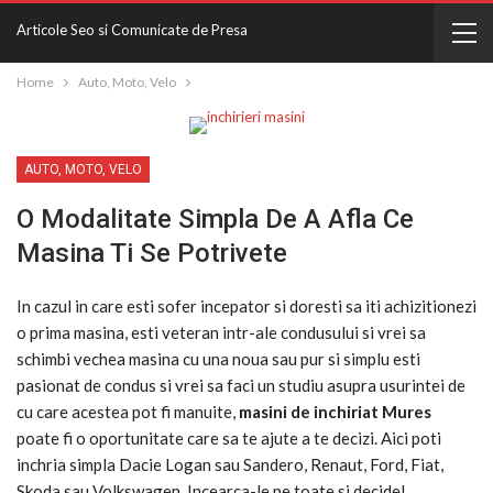
Articole Seo si Comunicate de Presa
Home
Auto, Moto, Velo
AUTO, MOTO, VELO
O Modalitate Simpla De A Afla Ce
Masina Ti Se Potrivete
In cazul in care esti sofer incepator si doresti sa iti achizitionezi
o prima masina, esti veteran intr-ale condusului si vrei sa
schimbi vechea masina cu una noua sau pur si simplu esti
pasionat de condus si vrei sa faci un studiu asupra usurintei de
cu care acestea pot fi manuite,
masini de inchiriat Mures
poate fi o oportunitate care sa te ajute a te decizi. Aici poti
inchria simpla Dacie Logan sau Sandero, Renaut, Ford, Fiat,
Skoda sau Volkswagen. Incearca-le pe toate si decide!