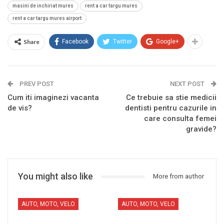
masini de inchiriat mures
rent a car targu mures
rent a car targu mures airport
Share
Facebook
Twitter
Google+
PREV POST
NEXT POST
Cum iti imaginezi vacanta
Ce trebuie sa stie medicii
de vis?
dentisti pentru cazurile in
care consulta femei
gravide?
You might also like
More from author
AUTO, MOTO, VELO
AUTO, MOTO, VELO