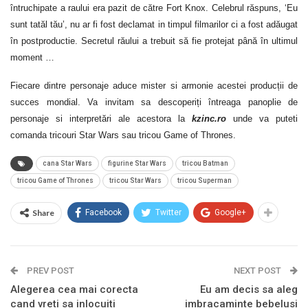
întruchipate a raului era pazit de către Fort Knox. Celebrul răspuns, ‘Eu
sunt tatăl tău’, nu ar fi fost declamat in timpul filmarilor ci a fost adăugat
în postproductie. Secretul răului a trebuit să fie protejat până în ultimul
moment …
Fiecare dintre personaje aduce mister si armonie acestei producții de
succes mondial. Va invitam sa descoperiți întreaga panoplie de
personaje si interpretări ale acestora la
kzinc.ro
unde va puteti
comanda
tricouri Star Wars
sau
tricou Game of Thrones.
cana Star Wars
figurine Star Wars
tricou Batman
tricou Game of Thrones
tricou Star Wars
tricou Superman
Share
Facebook
Twitter
Google+
PREV POST
NEXT POST
Alegerea cea mai corecta
Eu am decis sa aleg
cand vreti sa inlocuiti
imbracaminte bebelusi