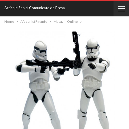
Articole Seo si Comunicate de Presa
Home
Afaceri si Finante
Magazin Online