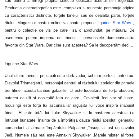
sau pentru a întregi propria colectie dedicată acestui film legendar.
Producția cinematografica este complexa si reunește personaje atipice
cu caracteristici distincte, forțele binelui sau de cealaltă parte, forțele
râului. Magazinul nostru online va poate propune
figurine Star Wars
,
pentru o colecție de vis pe care sa o aprofundati pe măsura. De
asemenea putem imprima de tricouri , presonajele dumneavoastra
favorite din Star Wars. Dar cine sunt acestea? Sa le decopertăm deci…
Figurine Star Wars
Unul dintre favoriții principali este dark vador, cel mai perfect
anti-erou.
Diavolul Trismegistul, personajul central al războiului stelelor din primele
trei filme, acesta bântuie galaxiile. El este luceafărul de forță obscure,
puterea ocultă și copleșită fata de care
Cavalerii Jedi vor să lupte.
Iscusință este forța lui ascunsă iar răgușita lui voce inspiră înăbușit
frica.
El este tatăl lui Luke Skywalker si la nașterea acestuia i-a
întrupat bunătate. Înainte de a îmbrățișa cauza răului absolut, generalul
comandant al armatei împăratului Palpatine ,însuși, a fost un cavaler
Jedi. Numele său real este Annakin Skywalker .Marele mister al forței