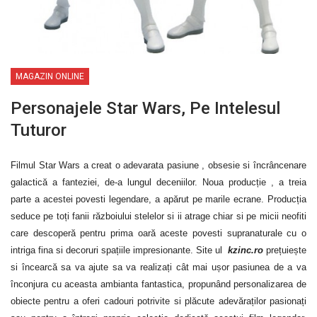
MAGAZIN ONLINE
Personajele Star Wars, Pe Intelesul
Tuturor
Filmul Star Wars a creat o adevarata pasiune , obsesie si încrâncenare
galactică a fanteziei, de-a lungul deceniilor. Noua producție , a treia
parte a acestei povesti legendare, a apărut pe marile ecrane. Producția
seduce pe toți fanii războiului stelelor si ii atrage chiar si pe micii neofiti
care descoperă pentru prima oară aceste povesti supranaturale cu o
intriga fina si decoruri spațiile impresionante. Site ul
kzinc.ro
prețuiește
si încearcă sa va ajute sa va realizați cât mai ușor pasiunea de a va
înconjura cu aceasta ambianta fantastica, propunând personalizarea de
obiecte pentru a oferi cadouri potrivite si plăcute adevăraților pasionați