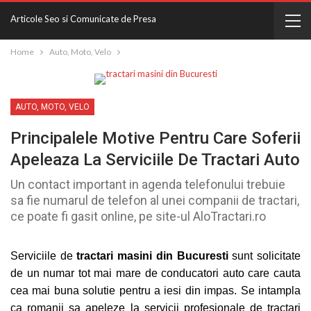
Articole Seo si Comunicate de Presa
Home
Auto, Moto, Velo
AUTO, MOTO, VELO
Principalele Motive Pentru Care Soferii
Apeleaza La Serviciile De Tractari Auto
Un contact important in agenda telefonului trebuie
sa fie numarul de telefon al unei companii de tractari,
ce poate fi gasit online, pe site-ul AloTractari.ro
Serviciile de
tractari masini
din
Bucuresti
sunt solicitate
de un numar tot mai mare de conducatori auto care cauta
cea mai buna solutie pentru a iesi din impas. Se intampla
ca romanii sa apeleze la servicii profesionale de tractari