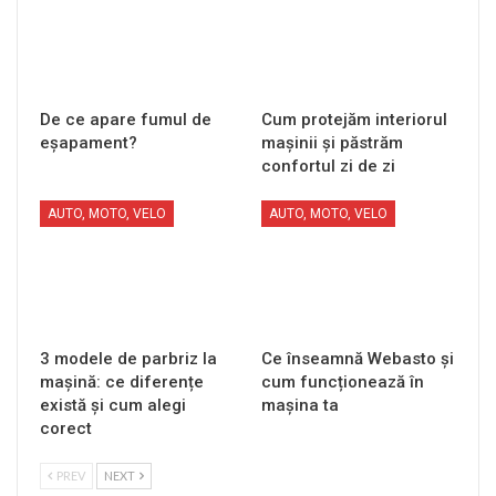
De ce apare fumul de
Cum protejăm interiorul
eșapament?
mașinii și păstrăm
confortul zi de zi
AUTO, MOTO, VELO
AUTO, MOTO, VELO
3 modele de parbriz la
Ce înseamnă Webasto și
mașină: ce diferențe
cum funcționează în
există și cum alegi
mașina ta
corect
PREV
NEXT