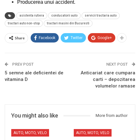
Producerea unui accident.
asistenta rutiera
conducatorii auto
servicii tractaria auto
tractari auto non-stop
tractari masini din Bucuresti
Share
Facebook
Twitter
Google+
PREV POST
NEXT POST
5 semne ale deficientei de
Anticariat care cumpara
vitamina D
carti – depozitarea
volumelor ramase
You might also like
More from author
AUTO, MOTO, VELO
AUTO, MOTO, VELO