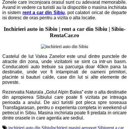
Zonele care inconjoara orasul sunt cu adevarat memorabile.
Avand in vedere ca turistii au la dispozitie o masina inchiriata
in sistem
rent a car din Sibiu
, pot calatori oricat de departe
isi doresc de oras pentru a vizita o alta locatie.
Inchirieri auto in Sibiu | rent a car din Sibiu | Sibiu-
RentaCar.ro
Castelul de lut Valea Zanelor este unul dintre punctele de
atractie din zona, unde vizitatorii se simt ca intr-un basm.
Conducatorii auto trebuie sa parcurga doar 40km pana la
destinatie, unde vor fi intampinati de oameni primitori,
placinte si bauturi calde, case din lut si alte elemente de
poveste.
Rezervatia Naturala „Golul Alpin Balea” este o alta destinatie
din apropierea Sibiului care poate fi vizitata pe intreaga
perioada a anului. De aici turistii pot pleca spre soseaua
Transfagarasan, pentru o experienta completa in weekend-ul
petrecut in Sibiu. Masina inchiriata poate fi predata in oricare
dintre orasele in care agentia are sediul.
inchirieri auto din Sibiu
Inchirieri masini aeroport Sibiu
rent a car