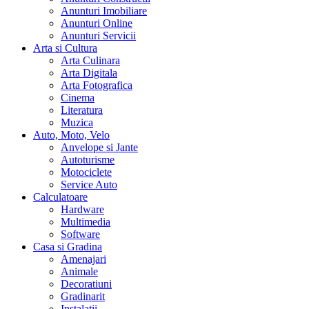
Anunturi Imobiliare
Anunturi Online
Anunturi Servicii
Arta si Cultura
Arta Culinara
Arta Digitala
Arta Fotografica
Cinema
Literatura
Muzica
Auto, Moto, Velo
Anvelope si Jante
Autoturisme
Motociclete
Service Auto
Calculatoare
Hardware
Multimedia
Software
Casa si Gradina
Amenajari
Animale
Decoratiuni
Gradinarit
Instalatii