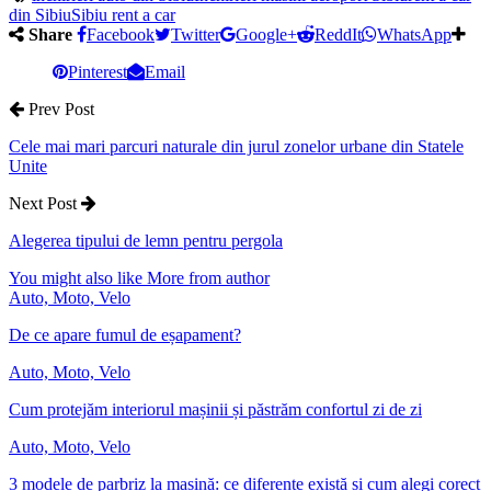
din Sibiu
Sibiu rent a car
Share
Facebook
Twitter
Google+
ReddIt
WhatsApp
Pinterest
Email
Prev Post
Cele mai mari parcuri naturale din jurul zonelor urbane din Statele
Unite
Next Post
Alegerea tipului de lemn pentru pergola
You might also like
More from author
Auto, Moto, Velo
De ce apare fumul de eșapament?
Auto, Moto, Velo
Cum protejăm interiorul mașinii și păstrăm confortul zi de zi
Auto, Moto, Velo
3 modele de parbriz la mașină: ce diferențe există și cum alegi corect