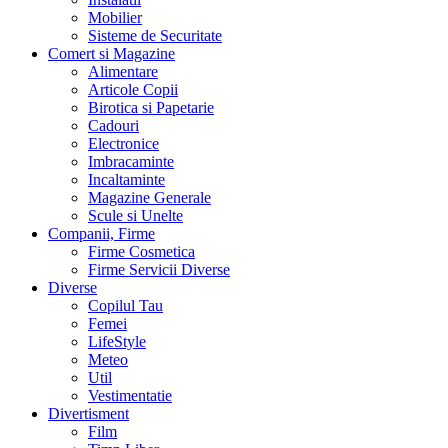
Mobilier
Sisteme de Securitate
Comert si Magazine
Alimentare
Articole Copii
Birotica si Papetarie
Cadouri
Electronice
Imbracaminte
Incaltaminte
Magazine Generale
Scule si Unelte
Companii, Firme
Firme Cosmetica
Firme Servicii Diverse
Diverse
Copilul Tau
Femei
LifeStyle
Meteo
Util
Vestimentatie
Divertisment
Film