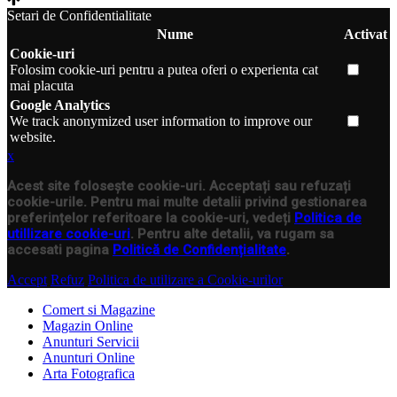
Setari de Confidentialitate
Nume
Activat
Cookie-uri
Folosim cookie-uri pentru a putea oferi o experienta cat
mai placuta
Google Analytics
We track anonymized user information to improve our
website.
x
Acest site folosește cookie-uri. Acceptați sau refuzați
cookie-urile. Pentru mai multe detalii privind gestionarea
preferințelor referitoare la cookie-uri, vedeți
Politica de
utillizare cookie-uri
. Pentru alte detalii, va rugam sa
accesati pagina
Politică de Confidențialitate
.
Accept
Refuz
Politica de utilizare a Cookie-urilor
Comert si Magazine
Magazin Online
Anunturi Servicii
Anunturi Online
Arta Fotografica