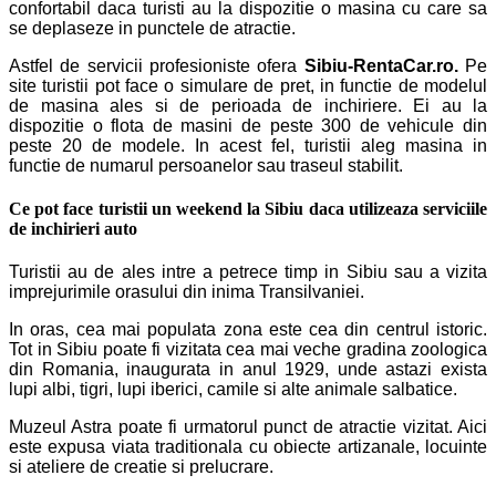
confortabil daca turisti au la dispozitie o masina cu care sa
se deplaseze in punctele de atractie.
Astfel de servicii profesioniste ofera
Sibiu-RentaCar.ro.
Pe
site turistii pot face o simulare de pret, in functie de modelul
de masina ales si de perioada de inchiriere. Ei au la
dispozitie o flota de masini de peste 300 de vehicule din
peste 20 de modele. In acest fel, turistii aleg masina in
functie de numarul persoanelor sau traseul stabilit.
Ce pot face turistii un weekend la Sibiu daca utilizeaza serviciile
de inchirieri auto
Turistii au de ales intre a petrece timp in Sibiu sau a vizita
imprejurimile orasului din inima Transilvaniei.
In oras, cea mai populata zona este cea din centrul istoric.
Tot in Sibiu poate fi vizitata cea mai veche gradina zoologica
din Romania, inaugurata in anul 1929, unde astazi exista
lupi albi, tigri, lupi iberici, camile si alte animale salbatice.
Muzeul Astra poate fi urmatorul punct de atractie vizitat. Aici
este expusa viata traditionala cu obiecte artizanale, locuinte
si ateliere de creatie si prelucrare.