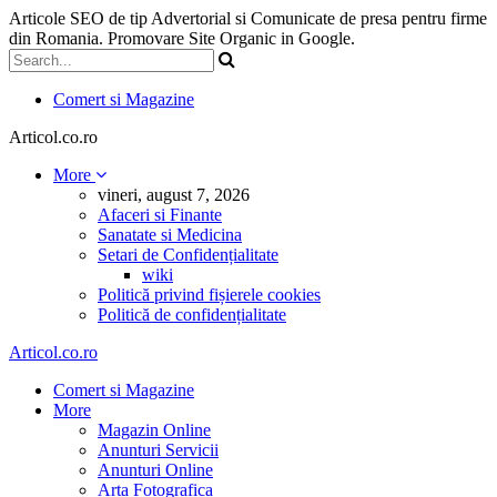
Articole SEO de tip Advertorial si Comunicate de presa pentru firme
din Romania. Promovare Site Organic in Google.
Comert si Magazine
Articol.co.ro
More
vineri, august 7, 2026
Afaceri si Finante
Sanatate si Medicina
Setari de Confidențialitate
wiki
Politică privind fișierele cookies
Politică de confidențialitate
Articol.co.ro
Comert si Magazine
More
Magazin Online
Anunturi Servicii
Anunturi Online
Arta Fotografica