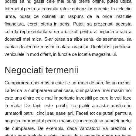
posibil sa nu gasiti cele mai bune oferte online, puteti utiliza
Internetul pentru a consulta ratele dobanzilor curente. In cele din
urma, odata ce obtineti un raspuns de la orice institutie
financiara, cereti oferta in scris. Puteti sa prezentati aceasta
cota la reprezentanta si sa o utilizati pentru a negocia o rata a
dobanzii mai mica. S-ar putea sa aiba sens, de asemenea, sa
cautati dealeri de masini in afara orasului. Dealerii isi pretuiesc
vehiculele in mod diferit, in functie de locatia magazinului.
Negociati termenii
Cumpararea unei masini este fie un meci de sah, fie un razboi.
La fel ca la cumpararea unei case, cumpararea unei masini noi
este una dintre cele mai importante investitii pe care le veti face
in viata. De fapt, este posibil sa platiti aceasta masina in
urmatorii patru, cinci sau sase ani. Faceti tot ce puteti pentru a
negocia imprumutul pentru masina si incercati sa scadeti pretul
de cumparare. De exemplu, daca vanzatorul va prezinta o
oferta care include o plata lunara de o anumita suma pe baza