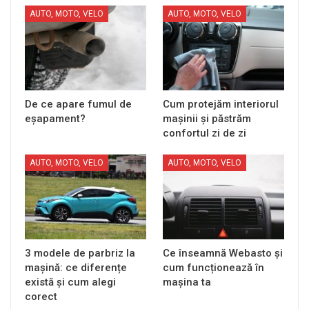
AUTO, MOTO, VELO
AUTO, MOTO, VELO
De ce apare fumul de
Cum protejăm interiorul
eșapament?
mașinii și păstrăm
confortul zi de zi
AUTO, MOTO, VELO
AUTO, MOTO, VELO
3 modele de parbriz la
Ce înseamnă Webasto și
mașină: ce diferențe
cum funcționează în
există și cum alegi
mașina ta
corect