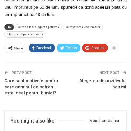
unui imprumut pe 60 de luni, spuneti-i ca doriti aceeasi plata cu
un imprumut pe 48 de luni.
cum sa faci alegerea potrivita
Cumpararea unei masini
sfaturi cumparare masina
Share
Facebook
Twitter
Google+
PREV POST
NEXT POST
Care sunt motivele pentru
Alegerea dispozitivului
care caminul de batrani
potrivit
este ideal pentru bunici?
You might also like
More from author