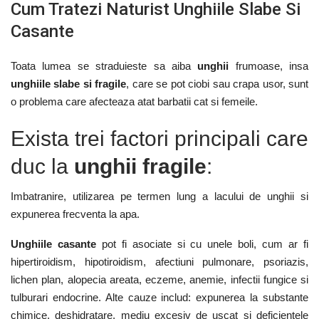
Cum Tratezi Naturist Unghiile Slabe Si
Casante
Toata lumea se straduieste sa aiba
unghii
frumoase, insa
unghiile slabe si fragile
, care se pot ciobi sau crapa usor, sunt
o problema care afecteaza atat barbatii cat si femeile.
Exista trei factori principali care
duc la
unghii fragile
:
Imbatranire, utilizarea pe termen lung a lacului de unghii si
expunerea frecventa la apa.
Unghiile casante
pot fi asociate si cu unele boli, cum ar fi
hipertiroidism, hipotiroidism, afectiuni pulmonare, psoriazis,
lichen plan, alopecia areata, eczeme, anemie, infectii fungice si
tulburari endocrine. Alte cauze includ: expunerea la substante
chimice, deshidratare, mediu excesiv de uscat si deficientele