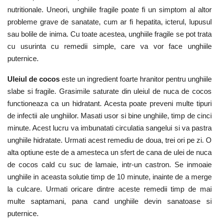
nutritionale. Uneori, unghiile fragile poate fi un simptom al altor
probleme grave de sanatate, cum ar fi hepatita, icterul, lupusul
sau bolile de inima. Cu toate acestea, unghiile fragile se pot trata
cu usurinta cu remedii simple, care va vor face unghiile
puternice.
Uleiul de cocos
este un ingredient foarte hranitor pentru unghiile
slabe si fragile. Grasimile saturate din uleiul de nuca de cocos
functioneaza ca un hidratant. Acesta poate preveni multe tipuri
de infectii ale unghiilor. Masati usor si bine unghiile, timp de cinci
minute. Acest lucru va imbunatati circulatia sangelui si va pastra
unghiile hidratate. Urmati acest remediu de doua, trei ori pe zi. O
alta optiune este de a amesteca un sfert de cana de ulei de nuca
de cocos cald cu suc de lamaie, intr-un castron. Se inmoaie
unghiile in aceasta solutie timp de 10 minute, inainte de a merge
la culcare. Urmati oricare dintre aceste remedii timp de mai
multe saptamani, pana cand unghiile devin sanatoase si
puternice.