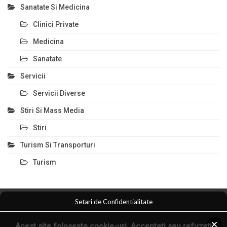
Sanatate Si Medicina
Clinici Private
Medicina
Sanatate
Servicii
Servicii Diverse
Stiri Si Mass Media
Stiri
Turism Si Transporturi
Turism
Setari de Confidentialitate
Comert Si Magazine
Magazin Online
Anunturi Servicii
Acest site folosește cookie-uri. Acceptați sau refuzați
Anunturi Online
Arta Fotografica