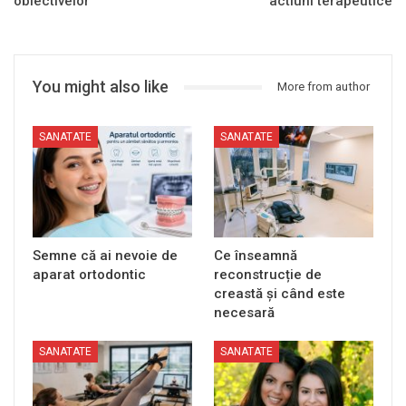
obiectivelor
actiuni terapeutice
You might also like
More from author
SANATATE
SANATATE
Semne că ai nevoie de
Ce înseamnă
aparat ortodontic
reconstrucție de
creastă și când este
necesară
SANATATE
SANATATE