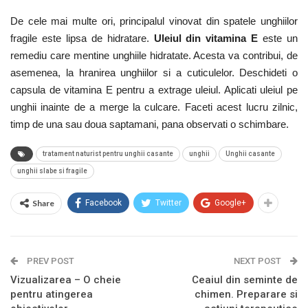
De cele mai multe ori, principalul vinovat din spatele unghiilor
fragile este lipsa de hidratare.
Uleiul din vitamina E
este un
remediu care mentine unghiile hidratate. Acesta va contribui, de
asemenea, la hranirea unghiilor si a cuticulelor. Deschideti o
capsula de vitamina E pentru a extrage uleiul. Aplicati uleiul pe
unghii inainte de a merge la culcare. Faceti acest lucru zilnic,
timp de una sau doua saptamani, pana observati o schimbare.
tratament naturist pentru unghii casante
unghii
Unghii casante
unghii slabe si fragile
Share
Facebook
Twitter
Google+
PREV POST
NEXT POST
Vizualizarea – O cheie
Ceaiul din seminte de
pentru atingerea
chimen. Preparare si